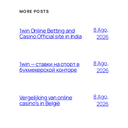
MORE POSTS
8 Ago,
1win Online Betting and
Casino Official site in India
2026
8 Ago,
1win — ставки на спорт в
букмекерской конторе
2026
8 Ago,
Vergelijking van online
casino’s in België
2026