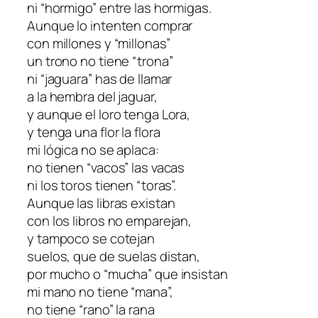
ni “hormigo” entre las hormigas.
Aunque lo intenten comprar
con millones y “millonas”
un trono no tiene “trona”
ni “jaguara” has de llamar
a la hembra del jaguar,
y aunque el loro tenga Lora,
y tenga una flor la flora
mi lógica no se aplaca:
no tienen “vacos” las vacas
ni los toros tienen “toras”.
Aunque las libras existan
con los libros no emparejan,
y tampoco se cotejan
suelos, que de suelas distan,
por mucho o “mucha” que insistan
mi mano no tiene “mana”,
no tiene “rano” la rana