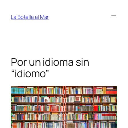
Saltar
al
La Botella al Mar
contenido
Por un idioma sin
“idiomo”