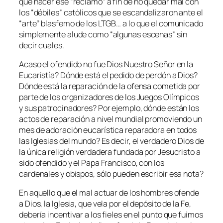
que hacer ese “reclamo” a fin de no quedar mal con
los “débiles” católicos que se escandalizaron ante el
“arte” blasfemo de los LTGB… a lo que el comunicado
simplemente alude como “algunas escenas” sin
decir cuales.
Acaso el ofendido no fue Dios Nuestro Señor en la
Eucaristía? Dónde está el pedido de perdón a Dios?
Dónde está la reparación de la ofensa cometida por
parte de los organizadores de los Juegos Olímpicos
y sus patrocinadores? Por ejemplo, dónde están los
actos de reparación a nivel mundial promoviendo un
mes de adoración eucarística reparadora en todos
las Iglesias del mundo? Es decir, el verdadero Dios de
la única religión verdadera fundada por Jesucristo a
sido ofendido y el Papa Francisco, con los
cardenales y obispos, sólo pueden escribir esa nota?
En aquello que el mal actuar de los hombres ofende
a Dios, la Iglesia, que vela por el depósito de la Fe,
debería incentivar a los fieles en el punto que fuimos