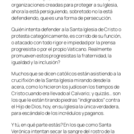
organizaciones creadas para proteger a su Iglesia,
ahora la está persiguiendo, sobretodo no la está
defendiendo, que es una forma de persecución.
Quién intenta defender a la Santa Iglesia de Cristo o
protesta categóricamente, es corrido de su función,
o atacado con todo rigor e impiedad por la prensa
progresista o por el propio Vaticano. Realmente
promueven estos progresistas la fraternidad, la
igualdad y la inclusión?
Muchos que se dicen católicos están asistiendo a la
crucifixión de la Santa Iglesia mirando desde la
acera, como lo hicieron los judíos en los tiempos de
Cristo cuando era llevado al Calvario; y quizás… son
los que le están tirando piedras “indignados” contra
el Hijo de Dios, hoy, en su Iglesia la única verdadera,
para escándalo de los incrédulos y paganos.
Y tú, en qué parte estás? En los que como Santa
Verónica intentan secar la sangre del rostro de la