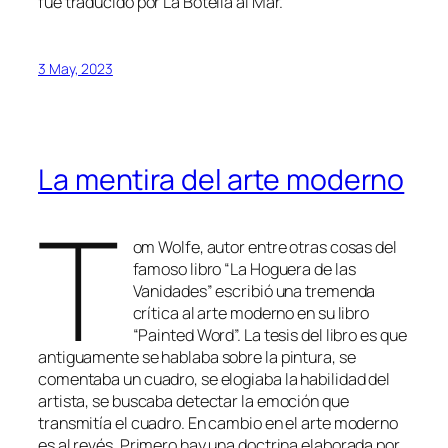
fue traducido por La Botella al Mar.
3 May, 2023
La mentira del arte moderno
T
om Wolfe, autor entre otras cosas del
famoso libro “La Hoguera de las
Vanidades” escribió una tremenda
crítica al arte moderno en su libro
“Painted Word”. La tesis del libro es que
antiguamente se hablaba sobre la pintura, se
comentaba un cuadro, se elogiaba la habilidad del
artista, se buscaba detectar la emoción que
transmitía el cuadro. En cambio en el arte moderno
es al revés. Primero hay una doctrina elaborada por