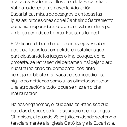
atacados. Es decir, si ellos ofende la Eucaristía, el
Vaticano debería promover la Adoración
Eucarística; misas de desagravio en todas las
iglesias; procesiones con el Santísimo Sacramento;
comunión reparadora, etc etc a nivel mundial y por
un largo período de tiempo. Eso sería lo ideal.
El Vaticano debería haber ido más lejos, y haber
pedido a todos los competidores católicos que
participaban de los juegos olímpicos que, como
protesta, se retirasen del certamen. Así dejar claro
nuestra indignación, como católicos, ante
semejante blasfemia. Nada de eso sucedió… se
siguió compitiendo como si las olimpiadas fueran
una aprobación a todo lo que se hizo en dicha
inauguración.
No nos engañemos, el que calla es Francisco que
dos días después de la inauguración de los juegos
Olímpicos, el pasado 26 de julio, en donde se ofendió
tan claramente a la Iglesia Católica y a la Eucaristía,