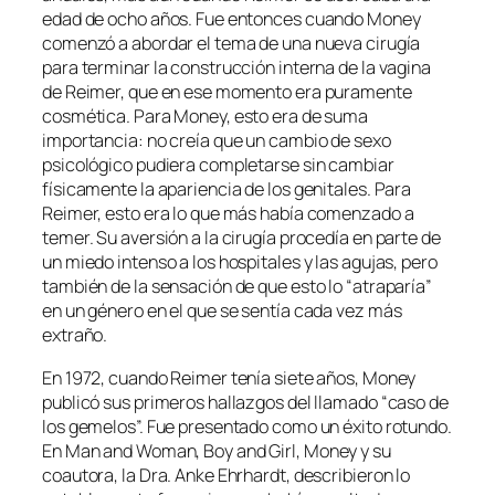
edad de ocho años. Fue entonces cuando Money
comenzó a abordar el tema de una nueva cirugía
para terminar la construcción interna de la vagina
de Reimer, que en ese momento era puramente
cosmética. Para Money, esto era de suma
importancia: no creía que un cambio de sexo
psicológico pudiera completarse sin cambiar
físicamente la apariencia de los genitales. Para
Reimer, esto era lo que más había comenzado a
temer. Su aversión a la cirugía procedía en parte de
un miedo intenso a los hospitales y las agujas, pero
también de la sensación de que esto lo “atraparía”
en un género en el que se sentía cada vez más
extraño.
En 1972, cuando Reimer tenía siete años, Money
publicó sus primeros hallazgos del llamado “caso de
los gemelos”. Fue presentado como un éxito rotundo.
En
Man and Woman, Boy and Girl
, Money y su
coautora, la Dra. Anke Ehrhardt, describieron lo