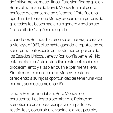
definitivamente masculinas. Esto significaba que en
Brian, el hermano de David, Money tenía el punto
perfecto de comparación o “control”. Esta fue una
oportunidad para que Money probara su hipótesis de
que todos los bebés nacían sin género y podían ser
“transmitidos” al género elegido.
Cuando los Reimers hicieron su primer viaje para ver
a Money en 1967, él se había ganado la reputación de
ser el principal experto en trastornos de género de
los Estados Unidos. Janet y Ron confiaban en él. No
estaba claro cuánto entendían realmente sobre el
procedimiento y si sabían cuán experimental era.
Simplemente pensaron que Money le estaba
ofreciendo a su hijo la oportunidad de tener una vida
normal, aunque como una niña.
Janet y Ron aún dudaban. Pero Money fue
persistente. Los instó a permitir que Reimer se
sometiera a una operación para extirparle los
testículos y construir una vagina lo antes posible,