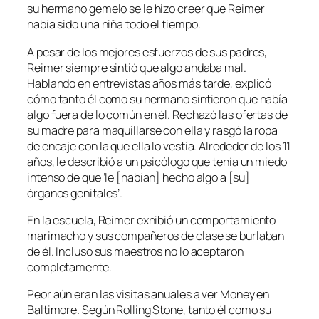
su hermano gemelo se le hizo creer que Reimer
había sido una niña todo el tiempo.
A pesar de los mejores esfuerzos de sus padres,
Reimer siempre sintió que algo andaba mal.
Hablando en entrevistas años más tarde, explicó
cómo tanto él como su hermano sintieron que había
algo fuera de lo común en él. Rechazó las ofertas de
su madre para maquillarse con ella y rasgó la ropa
de encaje con la que ella lo vestía. Alrededor de los 11
años, le describió a un psicólogo que tenía un miedo
intenso de que ‘le [habían] hecho algo a [su]
órganos genitales’.
En la escuela, Reimer exhibió un comportamiento
marimacho y sus compañeros de clase se burlaban
de él. Incluso sus maestros no lo aceptaron
completamente.
Peor aún eran las visitas anuales a ver Money en
Baltimore. Según Rolling Stone, tanto él como su