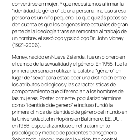
convertirse en mujer. Y que necesitamos afirmar la
“identidad de género” de una persona, incluso si esa
persona es un niño pequeño. Lo que quizás pocos se
den cuenta es que los orígenes intelectuales de gran
parte de la ideología trans se remontan al trabajo de
un hombre: el sexólogo y psicólogo Dr. John Money
(1921-2006).
Money, nacido en Nueva Zelanda, fue un pionero en
el campo de la sexualidad y el género. En 1955, fue la
primera persona en utilizar la palabra “género” en
lugar de “sexo” para establecer una distinción entre
los atributos biológicos y las características de
comportamiento que diferencian a los hombres de
las mujeres. Posteriormente, popularizó términos
como “identidad de género” e incluso fundó la
primera clínica de identidad de género del mundo en
la Universidad John Hopkins en Baltimore, EE. UU.,
en 1966, especializándose en el tratamiento
psicológico y médico de pacientes transgénero.
Sobre todo, Money impulsó la visión, tan central