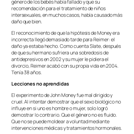
género de los bebés había fallado y que su
recomendación para el tratamiento de niños
intersexuales, en muchos casos, había causado más
daño que bien.
El reconocimiento de que la hipótesis de Money era
incorrecta llegó demasiado tarde para Reimer: el
daño ya estaba hecho. Como cuenta
Slate
, después
de que su hermano sufriera una sobredosis de
antidepresivos en 2002 y su mujer le pidiera el
divorcio, Reimer acabó con su propia vida en 2004.
Tenía 38 años.
Lecciones no aprendidas
El experimento de John Money fue mal dirigido y
cruel. Al intentar demostrar que el sexo biológico no
influye en si uno es hombre o mujer, solo logró
demostrar lo contrario. Que el género no es fluido.
Que no se puede moldear a voluntad mediante
intervenciones médicas y tratamientos hormonales.