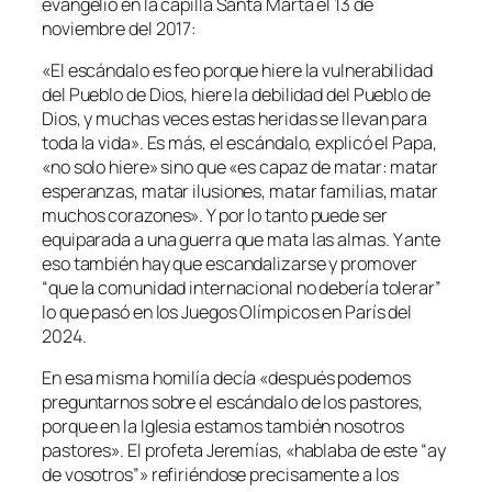
evangelio en la capilla Santa Marta el 13 de
noviembre del 2017:
«El escándalo es feo porque hiere la vulnerabilidad
del Pueblo de Dios, hiere la debilidad del Pueblo de
Dios, y muchas veces estas heridas se llevan para
toda la vida». Es más, el escándalo, explicó el Papa,
«no solo hiere» sino que «es capaz de matar: matar
esperanzas, matar ilusiones, matar familias, matar
muchos corazones». Y por lo tanto puede ser
equiparada a una guerra que mata las almas. Y ante
eso también hay que escandalizarse y promover
“que la comunidad internacional no debería tolerar”
lo que pasó en los Juegos Olímpicos en París del
2024.
En esa misma homilía decía «después podemos
preguntarnos sobre el escándalo de los pastores,
porque en la Iglesia estamos también nosotros
pastores». El profeta Jeremías, «hablaba de este “ay
de vosotros”» refiriéndose precisamente a los