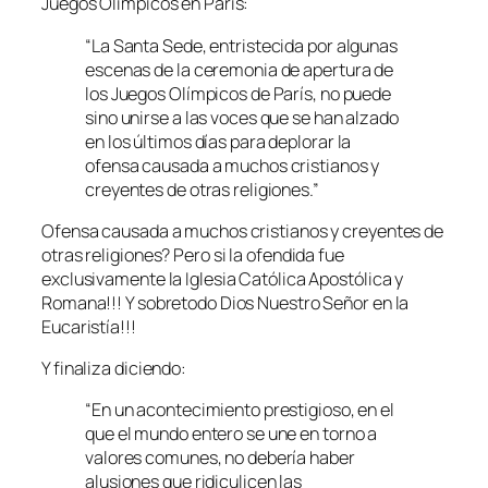
Juegos Olímpicos en París:
“La Santa Sede, entristecida por algunas
escenas de la ceremonia de apertura de
los Juegos Olímpicos de París, no puede
sino unirse a las voces que se han alzado
en los últimos días para deplorar la
ofensa causada a muchos cristianos y
creyentes de otras religiones.”
Ofensa causada a muchos cristianos y creyentes de
otras religiones? Pero si la ofendida fue
exclusivamente la Iglesia Católica Apostólica y
Romana!!! Y sobretodo Dios Nuestro Señor en la
Eucaristía!!!
Y finaliza diciendo:
“En un acontecimiento prestigioso, en el
que el mundo entero se une en torno a
valores comunes, no debería haber
alusiones que ridiculicen las