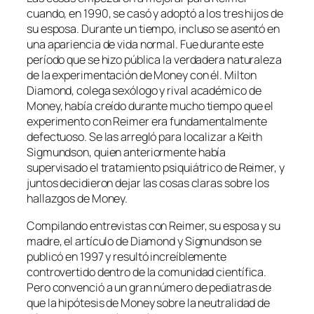
cuando, en 1990, se casó y adoptó a los tres hijos de
su esposa. Durante un tiempo, incluso se asentó en
una apariencia de vida normal. Fue durante este
período que se hizo pública la verdadera naturaleza
de la experimentación de Money con él. Milton
Diamond, colega sexólogo y rival académico de
Money, había creído durante mucho tiempo que el
experimento con Reimer era fundamentalmente
defectuoso. Se las arregló para localizar a Keith
Sigmundson, quien anteriormente había
supervisado el tratamiento psiquiátrico de Reimer, y
juntos decidieron dejar las cosas claras sobre los
hallazgos de Money.
Compilando entrevistas con Reimer, su esposa y su
madre, el artículo de Diamond y Sigmundson se
publicó en 1997 y resultó increíblemente
controvertido dentro de la comunidad científica.
Pero convenció a un gran número de pediatras de
que la hipótesis de Money sobre la neutralidad de