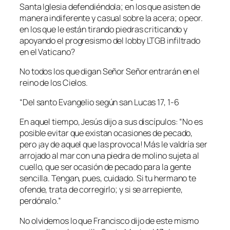
Santa Iglesia defendiéndola; en los que asisten de
manera indiferente y casual sobre la acera; o peor.
en los que le están tirando piedras criticando y
apoyando el progresismo del lobby LTGB infiltrado
en el Vaticano?
No todos los que digan Señor Señor entrarán en el
reino de los Cielos.
“Del santo Evangelio según san Lucas 17, 1-6
En aquel tiempo, Jesús dijo a sus discípulos: “No es
posible evitar que existan ocasiones de pecado,
pero ¡ay de aquel que las provoca! Más le valdría ser
arrojado al mar con una piedra de molino sujeta al
cuello, que ser ocasión de pecado para la gente
sencilla. Tengan, pues, cuidado. Si tu hermano te
ofende, trata de corregirlo; y si se arrepiente,
perdónalo.”
No olvidemos lo que Francisco dijo de este mismo