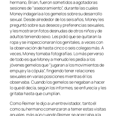
hermano, Brian, fueron sometidos a agotadoras
sesiones de “asesoramiento”, durante las cuales
Money indagaría a los gemelos sobre su desarrollo
sexual. Desde alrededor de los seis años, Money les
preguntó sobre sus deseos y preferencias sexuales,
y les mostraron fotos desnudas de otros niños y de
adultos teniendo sexo. Les pidió que se quitaran la
ropa y se inspeccionaran los genitales, a veces con
la observación de hasta cinco o seis colegas más. A
veces, Money tomaba fotografías. Lo más perverso
de todo es que Money a menudo les pedía a los
jóvenes gemelos que “jugaran a los movimientos de
empuje y la cópula”, fingiendo tener relaciones
sexuales en varias posiciones mientras él los
observaba. Cuando los gemelos se negaban a hacer
lo que él decía, según los informes, se enfurecía y les
gritaba hasta que cumplían.
Como Reimer le dijo a un entrevistador, tanto él
como su hermano comenzaron a temer estas visitas
anuales, más aún cuando Reimer se acercaba a la