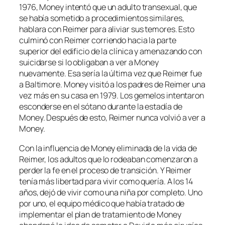
1976, Money intentó que un adulto transexual, que
se había sometido a procedimientos similares,
hablara con Reimer para aliviar sus temores. Esto
culminó con Reimer corriendo hacia la parte
superior del edificio de la clínica y amenazando con
suicidarse si lo obligaban a ver a Money
nuevamente. Esa sería la última vez que Reimer fue
a Baltimore. Money visitó a los padres de Reimer una
vez más en su casa en 1979. Los gemelos intentaron
esconderse en el sótano durante la estadía de
Money. Después de esto, Reimer nunca volvió a ver a
Money.
Con la influencia de Money eliminada de la vida de
Reimer, los adultos que lo rodeaban comenzaron a
perder la fe en el proceso de transición. Y Reimer
tenía más libertad para vivir como quería. A los 14
años, dejó de vivir como una niña por completo. Uno
por uno, el equipo médico que había tratado de
implementar el plan de tratamiento de Money