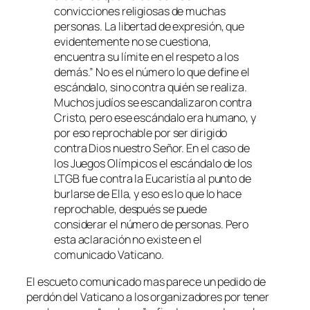
convicciones religiosas de muchas
personas. La libertad de expresión, que
evidentemente no se cuestiona,
encuentra su límite en el respeto a los
demás.” No es el número lo que define el
escándalo, sino contra quién se realiza.
Muchos judíos se escandalizaron contra
Cristo, pero ese escándalo era humano, y
por eso reprochable por ser dirigido
contra Dios nuestro Señor. En el caso de
los Juegos Olímpicos el escándalo de los
LTGB fue contra la Eucaristía al punto de
burlarse de Ella, y eso es lo que lo hace
reprochable, después se puede
considerar el número de personas. Pero
esta aclaración no existe en el
comunicado Vaticano.
El escueto comunicado mas parece un pedido de
perdón del Vaticano a los organizadores por tener