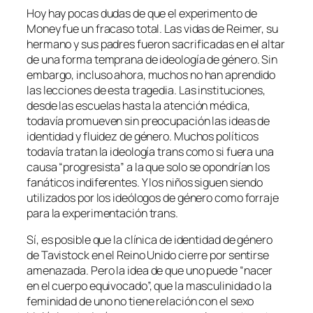
Hoy hay pocas dudas de que el experimento de
Money fue un fracaso total. Las vidas de Reimer, su
hermano y sus padres fueron sacrificadas en el altar
de una forma temprana de ideología de género. Sin
embargo, incluso ahora, muchos no han aprendido
las lecciones de esta tragedia. Las instituciones,
desde las escuelas hasta la atención médica,
todavía promueven sin preocupación las ideas de
identidad y fluidez de género. Muchos políticos
todavía tratan la ideología trans como si fuera una
causa “progresista” a la que solo se opondrían los
fanáticos indiferentes. Y los niños siguen siendo
utilizados por los ideólogos de género como forraje
para la experimentación trans.
Sí, es posible que la clínica de identidad de género
de Tavistock en el Reino Unido cierre por sentirse
amenazada. Pero la idea de que uno puede “nacer
en el cuerpo equivocado”, que la masculinidad o la
feminidad de uno no tiene relación con el sexo