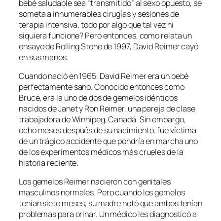
bebé saludable sea “transmitido” al sexo opuesto, se
someta a innumerables cirugías y sesiones de
terapia intensiva, todo por algo que tal vez ni
siquiera funcione? Pero entonces, como relata un
ensayo de Rolling Stone de 1997, David Reimer cayó
en sus manos.
Cuando nació en 1965, David Reimer era un bebé
perfectamente sano. Conocido entonces como
Bruce, era la uno de dos de gemelos idénticos
nacidos de Janet y Ron Reimer, una pareja de clase
trabajadora de Winnipeg, Canadá. Sin embargo,
ocho meses después de su nacimiento, fue víctima
de un trágico accidente que pondría en marcha uno
de los experimentos médicos más crueles de la
historia reciente.
Los gemelos Reimer nacieron con genitales
masculinos normales. Pero cuando los gemelos
tenían siete meses, su madre notó que ambos tenían
problemas para orinar. Un médico les diagnosticó a