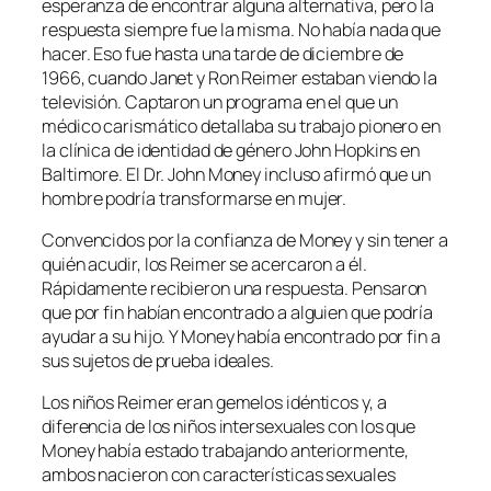
esperanza de encontrar alguna alternativa, pero la
respuesta siempre fue la misma. No había nada que
hacer. Eso fue hasta una tarde de diciembre de
1966, cuando Janet y Ron Reimer estaban viendo la
televisión. Captaron un programa en el que un
médico carismático detallaba su trabajo pionero en
la clínica de identidad de género John Hopkins en
Baltimore. El Dr. John Money incluso afirmó que un
hombre podría transformarse en mujer.
Convencidos por la confianza de Money y sin tener a
quién acudir, los Reimer se acercaron a él.
Rápidamente recibieron una respuesta. Pensaron
que por fin habían encontrado a alguien que podría
ayudar a su hijo. Y Money había encontrado por fin a
sus sujetos de prueba ideales.
Los niños Reimer eran gemelos idénticos y, a
diferencia de los niños intersexuales con los que
Money había estado trabajando anteriormente,
ambos nacieron con características sexuales