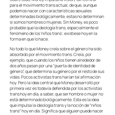
para el movimiento trans actual, de que, aunque
podemos nacer con características sexuales
determinadas biológicamente, estas no determinan
si somos hombres o mujeres. Sin Money, es poco
probable que la ideología trans, especialmente el
fenómeno de los ‘niños trans’, existiese hoy en la
forma en que lo hace.
No todo lo que Money creía sobre el género ha sido
absorbido por el movimiento trans. Creía, por
ejemplo, que cuando los niños tienen alrededor de
dos años pasan por una “puerta de identidad de
género”, que determina su género por el resto de sus
vidas. Pocos activistas trans harían tal afirmación
hoy. Pero la idea central que Money desarrolló por
primera vez es todavía defendida por los activistas
trans hoy en día, a saber, que ser hombre o mujer no
está determinado biológicamente. Esta es la idea
que impulsa la ideología trans y la noción de “niños
trans” hoy en día. Significa que alguien puede nacer