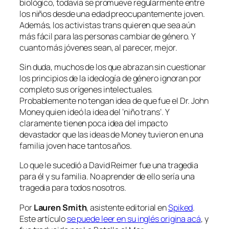
biológico, todavía se promueve regularmente entre
los niños desde una edad preocupantemente joven.
Además, los activistas trans quieren que sea aún
más fácil para las personas cambiar de género. Y
cuanto más jóvenes sean, al parecer, mejor.
Sin duda, muchos de los que abrazan sin cuestionar
los principios de la ideología de género ignoran por
completo sus orígenes intelectuales.
Probablemente no tengan idea de que fue el Dr. John
Money quien ideó la idea del ‘niño trans’. Y
claramente tienen poca idea del impacto
devastador que las ideas de Money tuvieron en una
familia joven hace tantos años.
Lo que le sucedió a David Reimer fue una tragedia
para él y su familia. No aprender de ello sería una
tragedia para todos nosotros.
Por
Lauren Smith
, asistente editorial en
Spiked
.
Este artículo
se puede leer en su inglés origina acá
, y