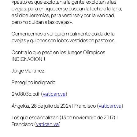
«pastores que explotan a la gente, explotan a las
ovejas, para enriquecerse buscan la leche o la lana,
así dice Jeremías, para vestirse y por la vanidad,
pero no cuidan a las ovejas».
Comencemos a ver quién realmente cuida de la
ovejas y quienes son lobos vestidos de pastores…
Contra lo que pasó en los Juegos Olímpicos
INDIGNACIÓN!!
Jorge Martínez
Peregrino indignado.
240803b.pdf (
vatican.va
)
Ángelus, 28 de julio de 2024 | Francisco (
vatican.va
)
Los que escandalizan (13 de noviembre de 2017) |
Francisco (
vatican.va
)