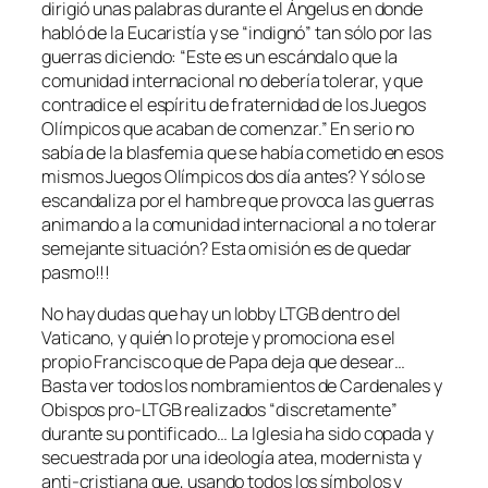
dirigió unas palabras durante el Ángelus en donde
habló de la Eucaristía y se “indignó” tan sólo por las
guerras diciendo: “Este es un escándalo que la
comunidad internacional no debería tolerar, y que
contradice el espíritu de fraternidad de los Juegos
Olímpicos que acaban de comenzar.” En serio no
sabía de la blasfemia que se había cometido en esos
mismos Juegos Olímpicos dos día antes? Y sólo se
escandaliza por el hambre que provoca las guerras
animando a la comunidad internacional a no tolerar
semejante situación? Esta omisión es de quedar
pasmo!!!
No hay dudas que hay un lobby LTGB dentro del
Vaticano, y quién lo proteje y promociona es el
propio Francisco que de Papa deja que desear…
Basta ver todos los nombramientos de Cardenales y
Obispos pro-LTGB realizados “discretamente”
durante su pontificado… La Iglesia ha sido copada y
secuestrada por una ideología atea, modernista y
anti-cristiana que, usando todos los símbolos y