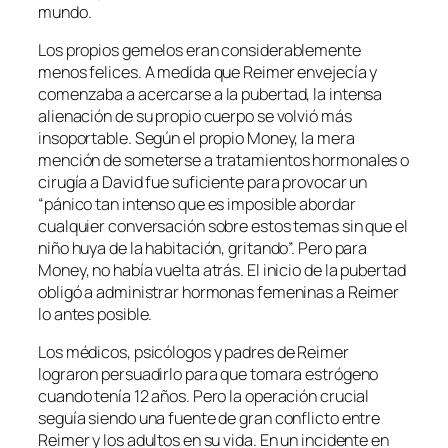
mundo.
Los propios gemelos eran considerablemente
menos felices. A medida que Reimer envejecía y
comenzaba a acercarse a la pubertad, la intensa
alienación de su propio cuerpo se volvió más
insoportable. Según el propio Money, la mera
mención de someterse a tratamientos hormonales o
cirugía a David fue suficiente para provocar un
“pánico tan intenso que es imposible abordar
cualquier conversación sobre estos temas sin que el
niño huya de la habitación, gritando”. Pero para
Money, no había vuelta atrás. El inicio de la pubertad
obligó a administrar hormonas femeninas a Reimer
lo antes posible.
Los médicos, psicólogos y padres de Reimer
lograron persuadirlo para que tomara estrógeno
cuando tenía 12 años. Pero la operación crucial
seguía siendo una fuente de gran conflicto entre
Reimer y los adultos en su vida. En un incidente en