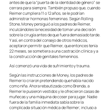
antes de que la “puerta de la identidad de género” se
cerrara para siempre. También propuso que, cuando
Reimer cumpliera 11 o 12 años, se le podrían
administrar hormonas femeninas. Según Rolling
Stone, Money persiguió a los padres de Reimer,
inculcándoles la necesidad de tomar una decisión
sobre la cirugía antes de que fuera demasiado tarde.
Y así, en contra del consejo de otros médicos,
aceptaron permitir que Reimer, que entonces tenía
22 meses, se sometiera a una castración clínica y a
la construcción de genitales femeninos.
Así comenzó una vida de sufrimiento y trauma.
Según las instrucciones de Money, los padres de
Reimer lo criaron pretendiendo que había nacido
como niña. Ahora rebautizada como Brenda, a
Reimer le pusieron vestidos y le ofrecieron casas de
muñecas y una máquina de coser para jugar. Nadie
fuera de la familia inmediata sabía sobre la
complicada situación médica de Reimer; incluso a