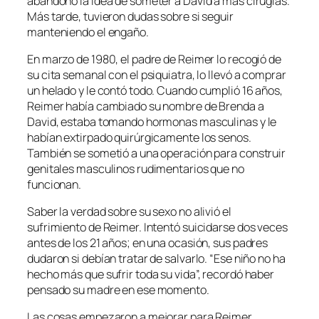
abandonó la idea de someter a David a más cirugías.
Más tarde, tuvieron dudas sobre si seguir
manteniendo el engaño.
En marzo de 1980, el padre de Reimer lo recogió de
su cita semanal con el psiquiatra, lo llevó a comprar
un helado y le contó todo. Cuando cumplió 16 años,
Reimer había cambiado su nombre de Brenda a
David, estaba tomando hormonas masculinas y le
habían extirpado quirúrgicamente los senos.
También se sometió a una operación para construir
genitales masculinos rudimentarios que no
funcionan.
Saber la verdad sobre su sexo no alivió el
sufrimiento de Reimer. Intentó suicidarse dos veces
antes de los 21 años; en una ocasión, sus padres
dudaron si debían tratar de salvarlo. “Ese niño no ha
hecho más que sufrir toda su vida”, recordó haber
pensado su madre en ese momento.
Las cosas empezaron a mejorar para Reimer