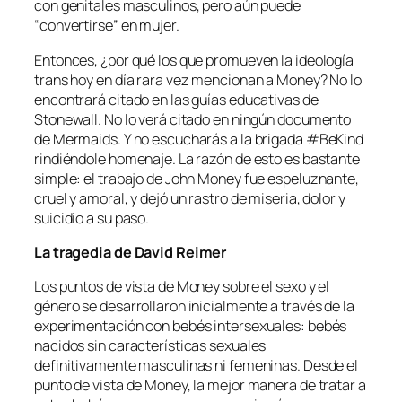
con genitales masculinos, pero aún puede
“convertirse” en mujer.
Entonces, ¿por qué los que promueven la ideología
trans hoy en día rara vez mencionan a Money? No lo
encontrará citado en las guías educativas de
Stonewall. No lo verá citado en ningún documento
de Mermaids. Y no escucharás a la brigada #BeKind
rindiéndole homenaje. La razón de esto es bastante
simple: el trabajo de John Money fue espeluznante,
cruel y amoral, y dejó un rastro de miseria, dolor y
suicidio a su paso.
La tragedia de David Reimer
Los puntos de vista de Money sobre el sexo y el
género se desarrollaron inicialmente a través de la
experimentación con bebés intersexuales: bebés
nacidos sin características sexuales
definitivamente masculinas ni femeninas. Desde el
punto de vista de Money, la mejor manera de tratar a