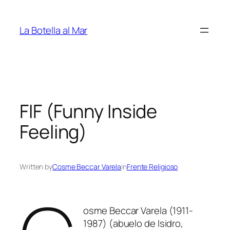
Saltar
al
La Botella al Mar
contenido
FIF (Funny Inside
Feeling)
Written by
Cosme Beccar Varela
in
Frente Religioso
osme Beccar Varela (1911-
1987) (abuelo de Isidro,