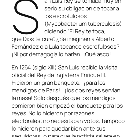
S
an Luis Rey se tomaba muy en
serio su obligacion de tocar a
los escrofulosos
(Mycobacterium tuberculosis)
diciendo “El Rey te toca,
que Dios te cure”. ¿Se imaginan a Alberto
Fernández o a Lula tocando escrofulosos?
¡Ni por demagogia lo harían! ¡Qué asco!
En 1264 (siglo XIII) San Luis recibió la visita
oficial del Rey de Inglaterra Enrique III.
Hicieron un gran banquete… ¡para los
mendigos de Paris!… ¡los dos reyes servían
la mesa! Sólo después que los mendigos
comieron bien empezó el banquete para los
reyes. No lo hicieron por razones
electorales; no necesitaban votos. Tampoco
lo hicieron para quedar bien ante sus
seguidores, o para que la noticia saliera en