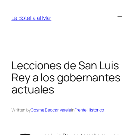
Saltar
al
La Botella al Mar
contenido
Lecciones de San Luis
Rey a los gobernantes
actuales
Written by
Cosme Beccar Varela
in
Frente Histórico