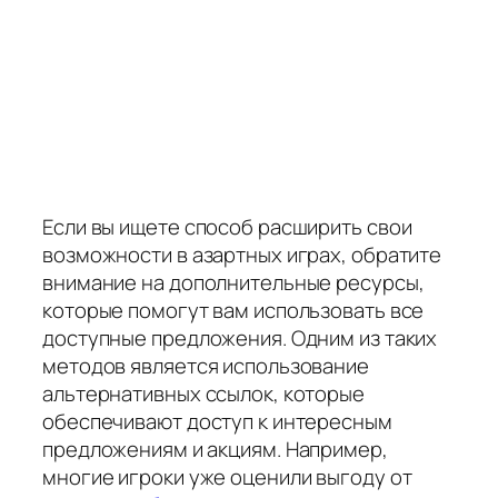
Если вы ищете способ расширить свои
возможности в азартных играх, обратите
внимание на дополнительные ресурсы,
которые помогут вам использовать все
доступные предложения. Одним из таких
методов является использование
альтернативных ссылок, которые
обеспечивают доступ к интересным
предложениям и акциям. Например,
многие игроки уже оценили выгоду от