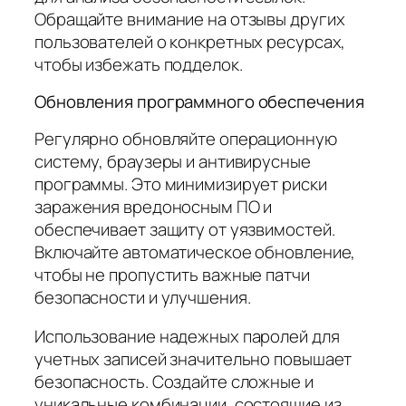
Обращайте внимание на отзывы других
пользователей о конкретных ресурсах,
чтобы избежать подделок.
Обновления программного обеспечения
Регулярно обновляйте операционную
систему, браузеры и антивирусные
программы. Это минимизирует риски
заражения вредоносным ПО и
обеспечивает защиту от уязвимостей.
Включайте автоматическое обновление,
чтобы не пропустить важные патчи
безопасности и улучшения.
Использование надежных паролей для
учетных записей значительно повышает
безопасность. Создайте сложные и
уникальные комбинации, состоящие из