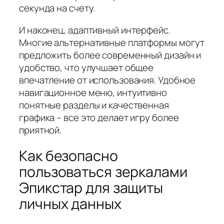
секунда на счету.
И наконец, адаптивный интерфейс.
Многие альтернативные платформы могут
предложить более современный дизайн и
удобство, что улучшает общее
впечатление от использования. Удобное
навигационное меню, интуитивно
понятные разделы и качественная
графика – все это делает игру более
приятной.
Как безопасно
пользоваться зеркалами
Эпикстар для защиты
личных данных