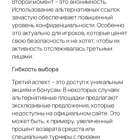
Второй момент – это анонимность.
Использование альтернативных ссылок
зачастую обеспечивает повышенный
уровень конфиденциальности. Особенно
это актуально для игроков, которые ценят
свою безопасность и не хотят, чтобы их
активность отслеживалась третьими
лицами.
Гибкость выбора
Третий аспект – это доступ к уникальным
акциям и бонусам. В некоторых случаях
альтернативные площадки предлагают
эксклюзивные предложения, которые
недоступны на официальном сайте. Это
может быть, к примеру, увеличенный
процент возврата средств или
специальные турниры с призами.