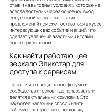
ставки на выгодных условиях, которые не
всегда доступны через основной вход.
Регулярный мониторинг таких
предложений поможет оставаться в курсе
интересующих вас событий и акций, что
сделает увлечение азартными играми
более прибыльным.
Как найти работающее
зеркало Эпикстар для
доступа к сервисам
Проверяйте специальные форумы и
сообщества игроков, где пользователи
делятся актуальными ссылками. Это
наиболее надежный способ найти
рабочие альтернативы, поскольку