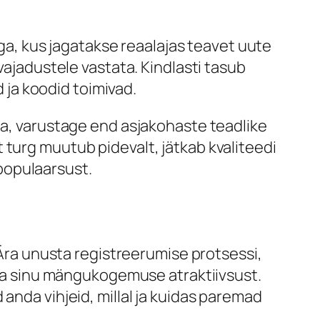
, kus jagatakse reaalajas teavet uute
e vajadustele vastata. Kindlasti tasub
d ja koodid toimivad.
 varustage end asjakohaste teadlike
 turg muutub pidevalt, jätkab kvaliteedi
populaarsust.
. Ära unusta registreerumise protsessi,
õsta sinu mängukogemuse atraktiivsust.
anda vihjeid, millal ja kuidas paremad