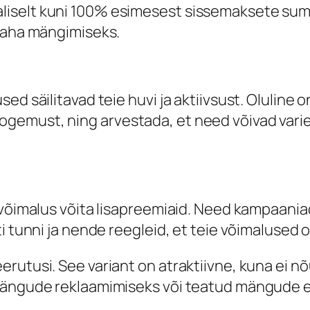
iselt kuni 100% esimesest sissemaksete summ
 raha mängimiseks.
ed säilitavad teie huvi ja aktiivsust. Oluline o
gemust, ning arvestada, et need võivad vari
 võimalus võita lisapreemiaid. Need kampaania
ti tunni ja nende reegleid, et teie võimalused
rutusi. See variant on atraktiivne, kuna ei 
mängude reklaamimiseks või teatud mängude e