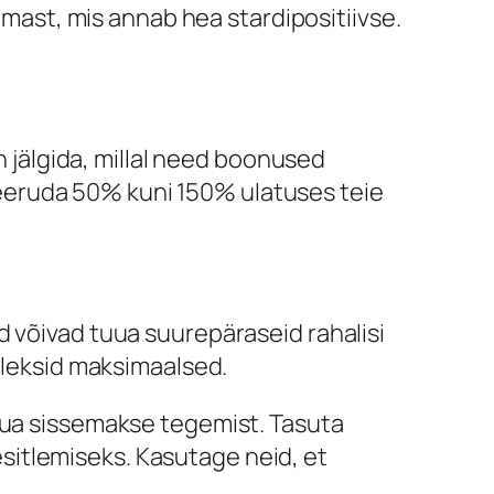
ast, mis annab hea stardipositiivse.
n jälgida, millal need boonused
eeruda 50% kuni 150% ulatuses teie
d võivad tuua suurepäraseid rahalisi
 oleksid maksimaalsed.
nõua sissemakse tegemist. Tasuta
sitlemiseks. Kasutage neid, et