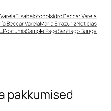
Varela
El sabelotodo
Isidro Beccar Varela
ría Beccar Varela
María Errázuriz
Noticias
r…
Postumia
Sample Page
Santiago Bunge
a pakkumised