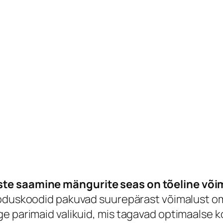
ste saamine mängurite seas on tõeline võim
sooduskoodid pakuvad suurepärast võimalust om
ige parimaid valikuid, mis tagavad optimaals