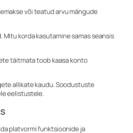
issemakse või teatud arvu mängude
d. Mitu korda kasutamine samas seansis
uete täitmata toob kaasa konto
gete allikate kaudu. Soodustuste
e eelistustele.
ks
da platvormi funktsioonide ja