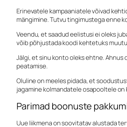
Erinevatele kampaaniatele võivad kehti
mängimine. Tutvu tingimustega enne koo
Veendu, et saadud eelistusi ei oleks j
võib põhjustada koodi kehtetuks muut
Jälgi, et sinu konto oleks ehtne. Ahnus
peatamise.
Oluline on meeles pidada, et soodustus
jagamine kolmandatele osapooltele on ke
Parimad boonuste pakkumis
Uue liikmena on soovitatav alustada ter