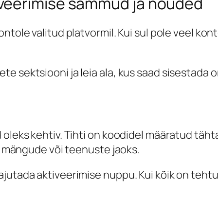
veerimise sammud ja nõuded
ntole valitud platvormil. Kui sul pole veel kon
e sektsiooni ja leia ala, kus saad sisestada o
oleks kehtiv. Tihti on koodidel määratud täht
ud mängude või teenuste jaoks.
jutada aktiveerimise nuppu. Kui kõik on tehtu