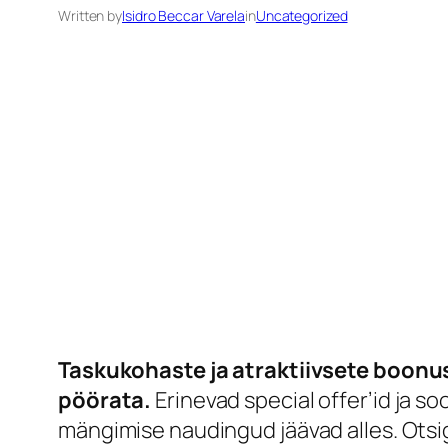
Written by
Isidro Beccar Varela
in
Uncategorized
Taskukohaste ja atraktiivsete boonu
pöörata.
Erinevad special offer’id ja 
mängimise naudingud jäävad alles. Ots