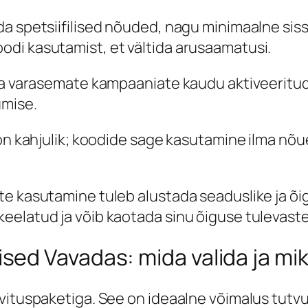
da spetsiifilised nõuded, nagu minimaalne s
di kasutamist, et vältida arusaamatusi.
uba varasemate kampaaniate kaudu aktiveeritu
umise.
 on kahjulik; koodide sage kasutamine ilma nõ
te kasutamine tuleb alustada seaduslike ja õi
elatud ja võib kaotada sinu õiguse tulevastel
ed Vavadas: mida valida ja mi
vituspaketiga. See on ideaalne võimalus tutvu