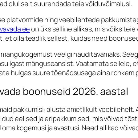
d oluliselt suurendada teie võiduvõimalusi.
e platvormide ning veebilehtede pakkumistega
vavada ee
on üks selline allikas, mis võiks tei
at, et olla teadlik sellest, kuidas need boonuse
mängukogemust veelgi nauditavamaks. Seega,
su igast mänguseansist. Vaatamata sellele, et
ijate hulgas suure tõenäosusega aina rohkem 
avada boonuseid 2026. aastal
imaid pakkumisi: alusta ametlikult veebilehelt
mõeldud eelised ja eripakkumised, mis võivad t
oma kogemusi ja avastusi. Need allikad võivad 