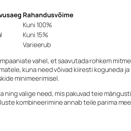
ivusaeg
Rahandusvõime
Kuni 100%
l
Kuni 15%
Varieerub
mpaaniate vahel, et saavutada rohkem mitmek
matele, kuna need võivad kiiresti koguneda ja
skide minimeerimisel.
ning valige need, mis pakuvad teie mängustiil
te kombineerimine annab teile parima meelela