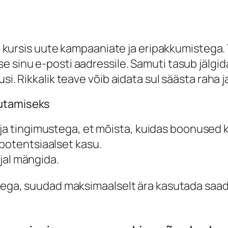
lla kursis uute kampaaniate ja eripakkumistega
e sinu e-posti aadressile. Samuti tasub jälgid
si. Rikkalik teave võib aidata sul säästa raha j
sutamiseks
ja tingimustega, et mõista, kuidas boonused k
potentsiaalset kasu.
ajal mängida.
ustega, suudad maksimaalselt ära kasutada saa