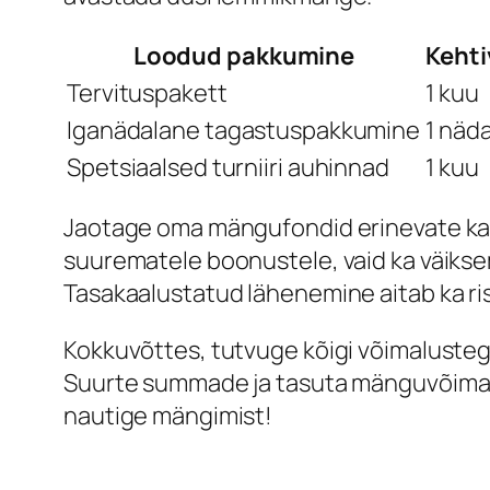
Loodud pakkumine
Keht
Tervituspakett
1 kuu
Iganädalane tagastuspakkumine
1 näda
Spetsiaalsed turniiri auhinnad
1 kuu
Jaotage oma mängufondid erinevate ka
suurematele boonustele, vaid ka väikse
Tasakaalustatud lähenemine aitab ka ri
Kokkuvõttes, tutvuge kõigi võimalustega 
Suurte summade ja tasuta mänguvõimalus
nautige mängimist!