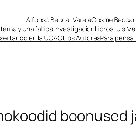
Alfonso Beccar Varela
Cosme Beccar 
erna y una fallida investigación
Libros
Luis Ma
isertando en la UCA
Otros Autores
Para pensa
mokoodid boonused j