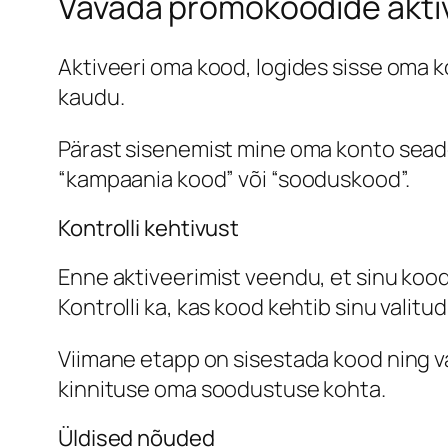
Vavada promokoodide akti
Aktiveeri oma kood, logides sisse oma ko
kaudu.
Pärast sisenemist mine oma konto seadet
“kampaania kood” või “sooduskood”.
Kontrolli kehtivust
Enne aktiveerimist veendu, et sinu kood 
Kontrolli ka, kas kood kehtib sinu valit
Viimane etapp on sisestada kood ning va
kinnituse oma soodustuse kohta.
Üldised nõuded