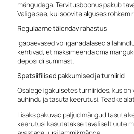
mängudega. Tervitusboonus pakub taval
Valige see, kui soovite alguses rohkem
Regulaarne täiendav rahastus
Igapäevased või iganädalased allahindlus
kehtivad, et maksimeerida oma mänguko
deposiidi summast.
Spetsiifilised pakkumised ja turniirid
Osalege igakuisetes turniirides, kus on
auhindu ja tasuta keerutusi. Teadke ala
Lisaks pakuvad paljud mängud tasuta kee
keerutusi kasutatakse tavaliselt uute 
avastada uusi lemmikmänge.