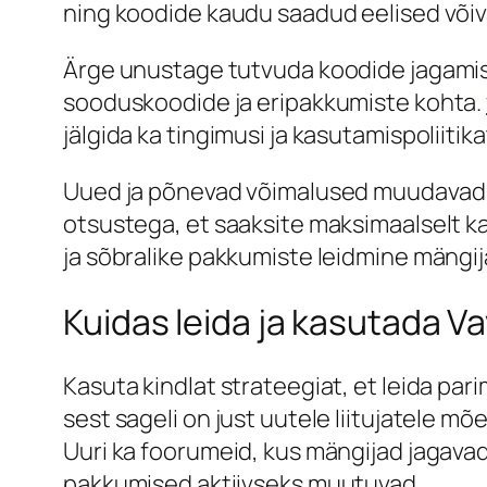
ning koodide kaudu saadud eelised võiva
Ärge unustage tutvuda koodide jagamis
sooduskoodide ja eripakkumiste kohta.
jälgida ka tingimusi ja kasutamispoliitik
Uued ja põnevad võimalused muudavad 
otsustega, et saaksite maksimaalselt ka
ja sõbralike pakkumiste leidmine mäng
Kuidas leida ja kasutada V
Kasuta kindlat strateegiat, et leida par
sest sageli on just uutele liitujatele 
Uuri ka foorumeid, kus mängijad jagavad 
pakkumised aktiivseks muutuvad.