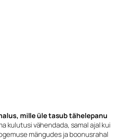
alus, mille üle tasub tähelepanu
a kulutusi vähendada, samal ajal kui
e kogemuse mängudes ja boonusrahal