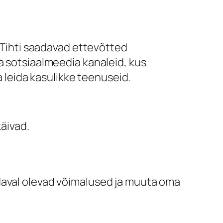
. Tihti saadavad ettevõtted
a sotsiaalmeedia kanaleid, kus
a leida kasulikke teenuseid.
äivad.
daval olevad võimalused ja muuta oma