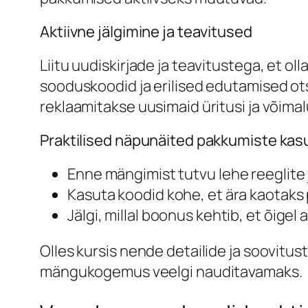
Aktiivne jälgimine ja teavitused
Liitu uudiskirjade ja teavitustega, et o
sooduskoodid ja erilised edutamised ots
reklaamitakse uusimaid üritusi ja võimalu
Praktilised näpunäited pakkumiste ka
Enne mängimist tutvu lehe reeglite 
Kasuta koodid kohe, et ära kaotaks 
Jälgi, millal boonus kehtib, et õigel 
Olles kursis nende detailide ja soovit
mängukogemus veelgi nauditavamaks.