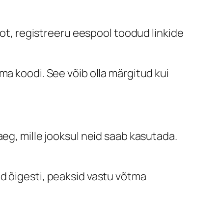
tot, registreeru eespool toodud linkide
ma koodi. See võib olla märgitud kui
aeg, mille jooksul neid saab kasutada.
d õigesti, peaksid vastu võtma