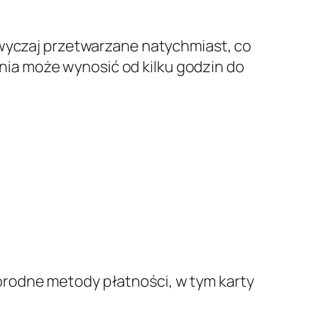
zwyczaj przetwarzane natychmiast, co
ia może wynosić od kilku godzin do
norodne metody płatności, w tym karty