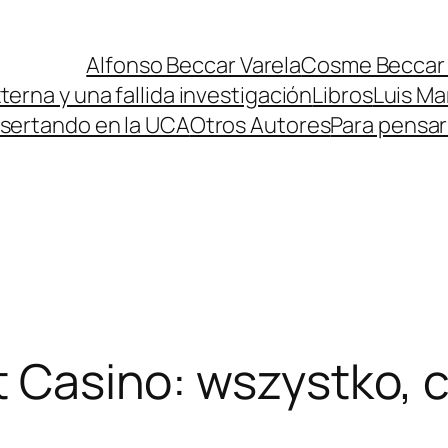
Alfonso Beccar Varela
Cosme Beccar 
erna y una fallida investigación
Libros
Luis Ma
isertando en la UCA
Otros Autores
Para pensa
et Casino: wszystko, 