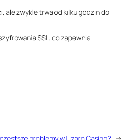
 ale zwykle trwa od kilku godzin do
i szyfrowania SSL, co zapewnia
ajczęstsze problemy w Lizaro Casino?
→