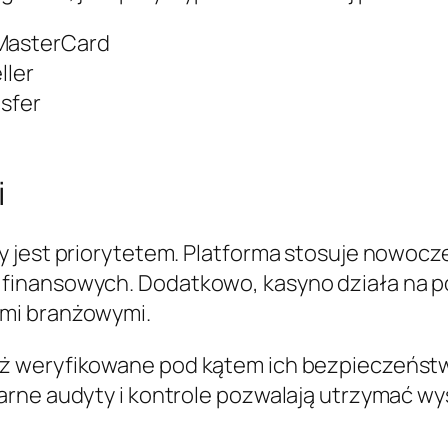
 MasterCard
ller
nsfer
i
y jest priorytetem. Platforma stosuje nowocz
inansowych. Dodatkowo, kasyno działa na pod
mi branżowymi.
ż weryfikowane pod kątem ich bezpieczeńst
rne audyty i kontrole pozwalają utrzymać wys