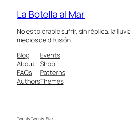
La Botella al Mar
No es tolerable sufrir, sin réplica, la 
medios de difusión.
Blog
Events
About
Shop
FAQs
Patterns
Authors
Themes
Twenty Twenty-Five