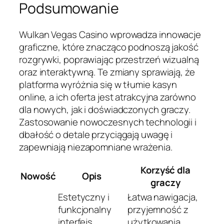
Podsumowanie
Wulkan Vegas Casino wprowadza innowacje
graficzne, które znacząco podnoszą jakość
rozgrywki, poprawiając przestrzeń wizualną
oraz interaktywną. Te zmiany sprawiają, że
platforma wyróżnia się w tłumie kasyn
online, a ich oferta jest atrakcyjna zarówno
dla nowych, jak i doświadczonych graczy.
Zastosowanie nowoczesnych technologii i
dbałość o detale przyciągają uwagę i
zapewniają niezapomniane wrażenia.
Korzyść dla
Nowość
Opis
graczy
Estetyczny i
Łatwa nawigacja,
funkcjonalny
przyjemność z
interfejs
użytkowania