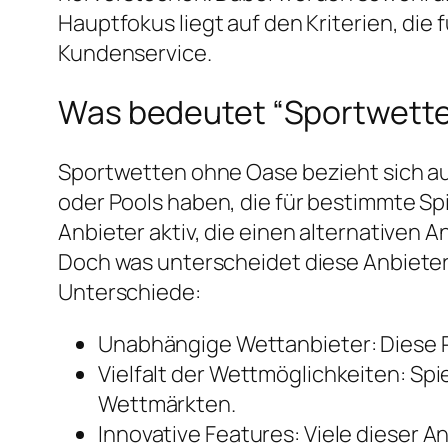
Hauptfokus liegt auf den Kriterien, die
Kundenservice.
Was bedeutet “Sportwett
Sportwetten ohne Oase bezieht sich au
oder Pools haben, die für bestimmte Sp
Anbieter aktiv, die einen alternativen 
Doch was unterscheidet diese Anbieter 
Unterschiede:
Unabhängige Wettanbieter: Diese Pl
Vielfalt der Wettmöglichkeiten: Sp
Wettmärkten.
Innovative Features: Viele dieser 