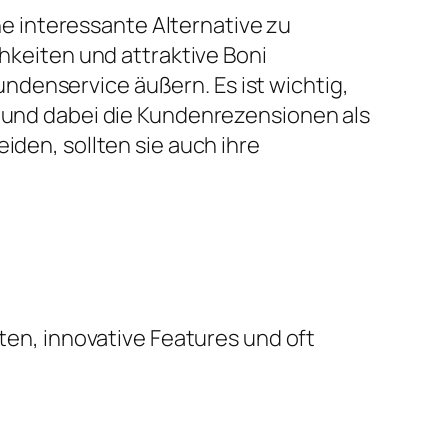
 interessante Alternative zu
chkeiten und attraktive Boni
ndenservice äußern. Es ist wichtig,
t und dabei die Kundenrezensionen als
iden, sollten sie auch ihre
iten, innovative Features und oft