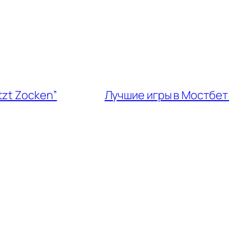
tzt Zocken”
Лучшие игры в Мостбет 