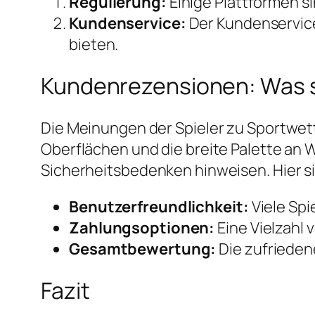
Regulierung:
Einige Plattformen si
Kundenservice:
Der Kundenservice
bieten.
Kundenrezensionen: Was s
Die Meinungen der Spieler zu Sportwett
Oberflächen und die breite Palette an
Sicherheitsbedenken hinweisen. Hier 
Benutzerfreundlichkeit:
Viele Spi
Zahlungsoptionen:
Eine Vielzahl 
Gesamtbewertung:
Die zufriede
Fazit