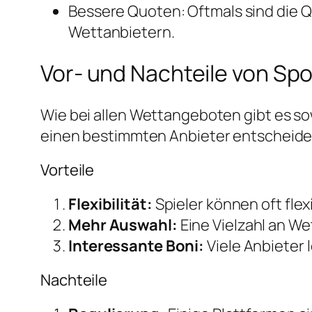
Bessere Quoten: Oftmals sind die Q
Wettanbietern.
Vor- und Nachteile von Sp
Wie bei allen Wettangeboten gibt es sowo
einen bestimmten Anbieter entscheiden
Vorteile
Flexibilität:
Spieler können oft fle
Mehr Auswahl:
Eine Vielzahl an W
Interessante Boni:
Viele Anbieter
Nachteile