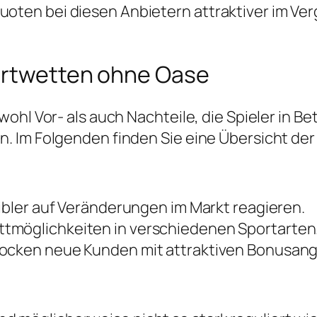
uoten bei diesen Anbietern attraktiver im Ve
ortwetten ohne Oase
hl Vor- als auch Nachteile, die Spieler in Bet
. Im Folgenden finden Sie eine Übersicht der
xibler auf Veränderungen im Markt reagieren.
ettmöglichkeiten in verschiedenen Sportarten
 locken neue Kunden mit attraktiven Bonusan