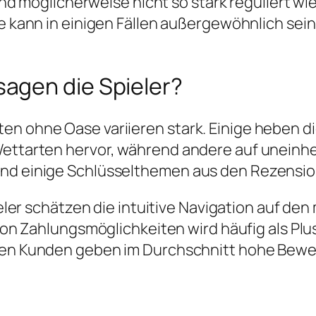
nd möglicherweise nicht so stark reguliert wie 
 kann in einigen Fällen außergewöhnlich sei
agen die Spieler?
en ohne Oase variieren stark. Einige heben di
 Wettarten hervor, während andere auf uneinh
sind einige Schlüsselthemen aus den Rezensi
eler schätzen die intuitive Navigation auf den
von Zahlungsmöglichkeiten wird häufig als Pl
nen Kunden geben im Durchschnitt hohe Bewe