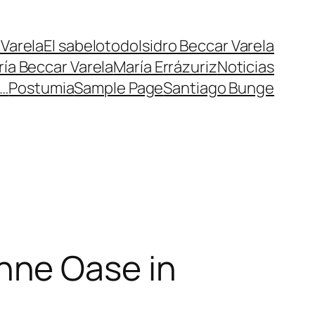
Varela
El sabelotodo
Isidro Beccar Varela
ría Beccar Varela
María Errázuriz
Noticias
r…
Postumia
Sample Page
Santiago Bunge
hne Oase in