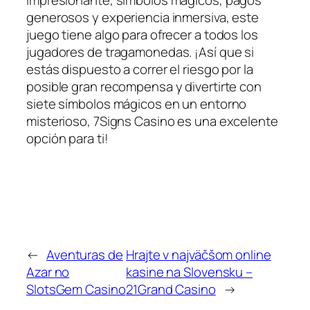
generosos y experiencia inmersiva, este
juego tiene algo para ofrecer a todos los
jugadores de tragamonedas. ¡Así que si
estás dispuesto a correr el riesgo por la
posible gran recompensa y divertirte con
siete símbolos mágicos en un entorno
misterioso, 7Signs Casino es una excelente
opción para ti!
←
Aventuras de
Hrajte v najväčšom online
Azar no
kasine na Slovensku –
SlotsGem Casino
21Grand Casino
→