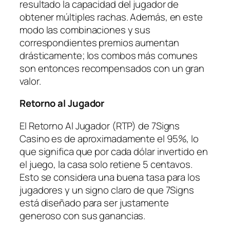
resultado la capacidad del jugador de
obtener múltiples rachas. Además, en este
modo las combinaciones y sus
correspondientes premios aumentan
drásticamente; los combos más comunes
son entonces recompensados con un gran
valor.
Retorno al Jugador
El Retorno Al Jugador (RTP) de 7Signs
Casino es de aproximadamente el 95%, lo
que significa que por cada dólar invertido en
el juego, la casa solo retiene 5 centavos.
Esto se considera una buena tasa para los
jugadores y un signo claro de que 7Signs
está diseñado para ser justamente
generoso con sus ganancias.