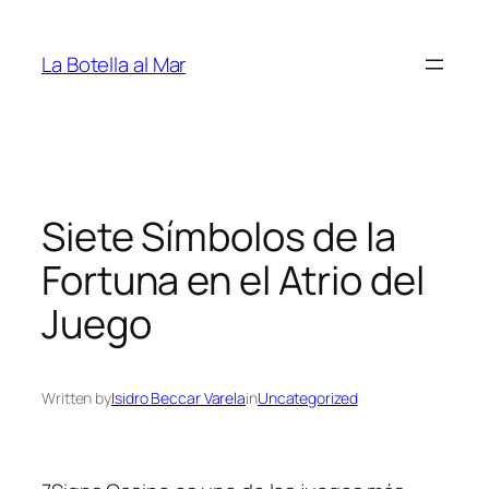
Saltar
al
La Botella al Mar
contenido
Siete Símbolos de la
Fortuna en el Atrio del
Juego
Written by
Isidro Beccar Varela
in
Uncategorized