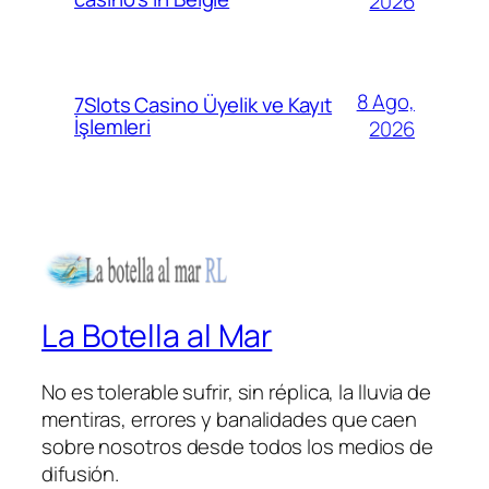
2026
8 Ago,
7Slots Casino Üyelik ve Kayıt
İşlemleri
2026
La Botella al Mar
No es tolerable sufrir, sin réplica, la lluvia de
mentiras, errores y banalidades que caen
sobre nosotros desde todos los medios de
difusión.