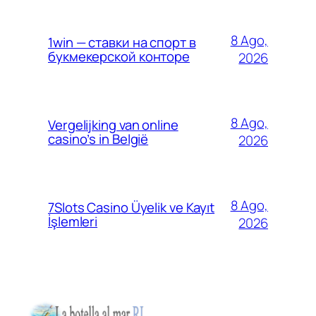
8 Ago,
1win — ставки на спорт в
букмекерской конторе
2026
8 Ago,
Vergelijking van online
casino’s in België
2026
8 Ago,
7Slots Casino Üyelik ve Kayıt
İşlemleri
2026