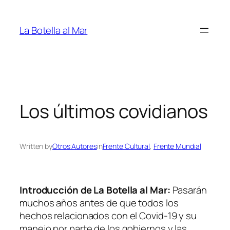
Saltar
al
La Botella al Mar
contenido
Los últimos covidianos
Written by
Otros Autores
in
Frente Cultural
, 
Frente Mundial
Introducción de La Botella al Mar:
Pasarán
muchos años antes de que todos los
hechos relacionados con el Covid-19 y su
manejo por parte de los gobiernos y las