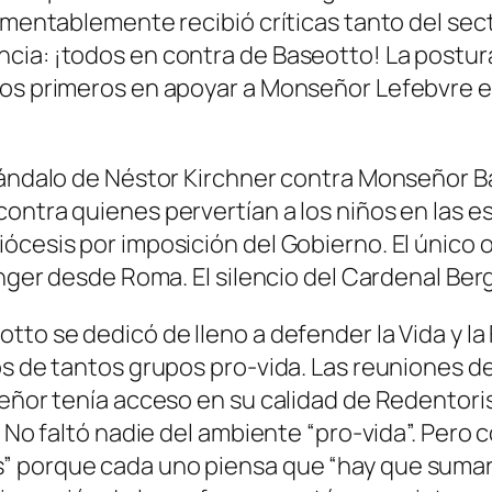
amentablemente recibió críticas tanto del sect
cia: ¡todos en contra de Baseotto! La postura
los primeros en apoyar a Monseñor Lefebvre e
cándalo de Néstor Kirchner contra Monseñor Ba
ontra quienes pervertían a los niños en las es
ócesis por imposición del Gobierno. El único 
inger desde Roma. El silencio del Cardenal Ber
to se dedicó de lleno a defender la Vida y la 
s de tantos grupos pro-vida. Las reuniones del
eñor tenía acceso en su calidad de Redentorista
. No faltó nadie del ambiente “pro-vida”. Pero
 porque cada uno piensa que “hay que sumar” 