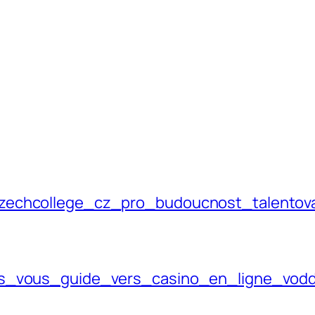
czechcollege_cz_pro_budoucnost_talentov
els_vous_guide_vers_casino_en_ligne_vo