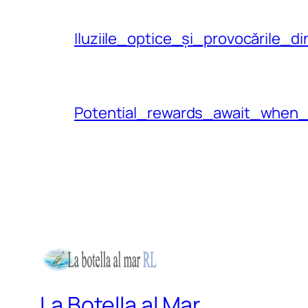
Iluziile_optice_și_provocările_
Potential_rewards_await_when
La Botella al Mar