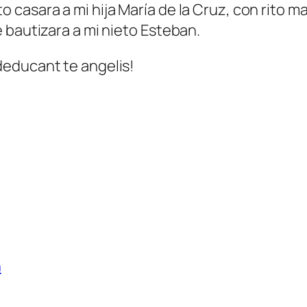
asara a mi hija María de la Cruz, con rito mat
 bautizara a mi nieto Esteban.
deducant te angelis!
n