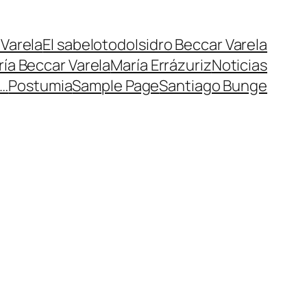
Varela
El sabelotodo
Isidro Beccar Varela
ría Beccar Varela
María Errázuriz
Noticias
r…
Postumia
Sample Page
Santiago Bunge