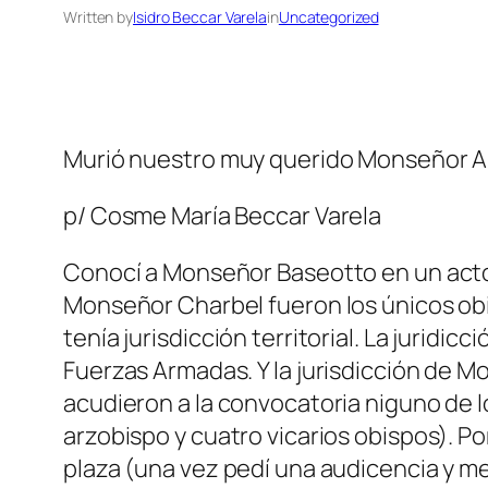
Written by
Isidro Beccar Varela
in
Uncategorized
Murió nuestro muy querido Monseñor A
p/ Cosme María Beccar Varela
Conocí a Monseñor Baseotto en un acto p
Monseñor Charbel fueron los únicos obi
tenía jurisdicción territorial. La jurid
Fuerzas Armadas. Y la jurisdicción de M
acudieron a la convocatoria niguno de lo
arzobispo y cuatro vicarios obispos). Por
plaza (una vez pedí una audicencia y me