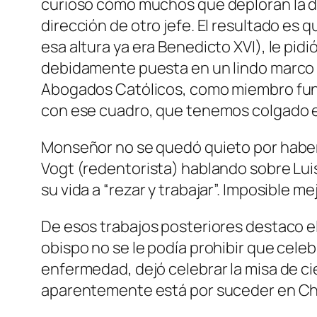
curioso cómo muchos que deploran la di
dirección de otro jefe. El resultado es 
esa altura ya era Benedicto XVI), le pid
debidamente puesta en un lindo marco p
Abogados Católicos, como miembro funda
con ese cuadro, que tenemos colgado en
Monseñor no se quedó quieto por haber p
Vogt (redentorista) hablando sobre Lui
su vida a “rezar y trabajar”. Imposible me
De esos trabajos posteriores destaco el
obispo no se le podía prohibir que celeb
enfermedad, dejó celebrar la misa de c
aparentemente está por suceder en Chart