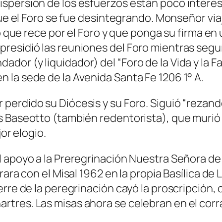
spersión de los esfuerzos están poco interes
que el Foro se fue desintegrando. Monseñor via
ió que rece por el Foro y que ponga su firma e
residió las reuniones del Foro mientras segu
dor (y liquidador) del “Foro de la Vida y la 
 la sede de la Avenida Santa Fe 1206 1° A.
erdido su Diócesis y su Foro. Siguió “rezando
s Baseotto (también redentorista), que murió 
jor elogio.
 apoyo a la Preregrinación Nuestra Señora de 
rara con el Misal 1962 en la propia Basílica d
ierre de la peregrinación cayó la proscripció
res. Las misas ahora se celebran en el corral