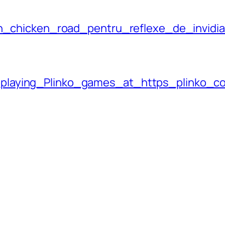
din_chicken_road_pentru_reflexe_de_invidia
_playing_Plinko_games_at_https_plinko_