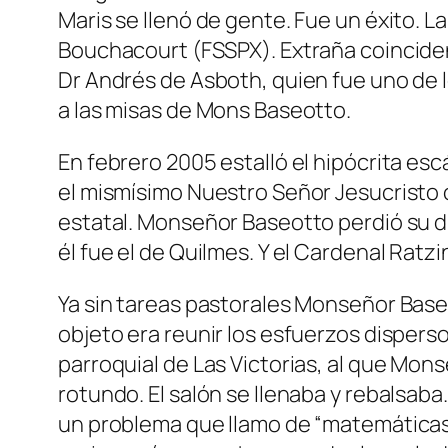
Maris se llenó de gente. Fue un éxito. L
Bouchacourt (FSSPX). Extraña coinciden
Dr Andrés de Asboth, quien fue uno de 
a las misas de Mons Baseotto.
En febrero 2005 estalló el hipócrita es
el mismísimo Nuestro Señor Jesucristo c
estatal. Monseñor Baseotto perdió su di
él fue el de Quilmes. Y el Cardenal Ratz
Ya sin tareas pastorales Monseñor Baseot
objeto era reunir los esfuerzos disperso
parroquial de Las Victorias, al que Mons
rotundo. El salón se llenaba y rebalsaba
un problema que llamo de “matemáticas”