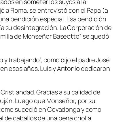
ados en someter los suyos a la
jó a Roma, se entrevistó con el Papa (a
n una bendición especial. Esa bendición
ía su desintegración. La Corporación de
Familia de Monseñor Baseotto” se quedó
 y trabajando”, como dijo el padre José
en esos años. Luis y Antonio dedicaron
Cristiandad. Gracias a su calidad de
e Luján. Luego que Monseñor, por su
n, como sucedió en Covadonga y como
 de caballos de una peña criolla.