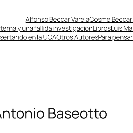
Alfonso Beccar Varela
Cosme Beccar 
erna y una fallida investigación
Libros
Luis Ma
isertando en la UCA
Otros Autores
Para pensa
ntonio Baseotto