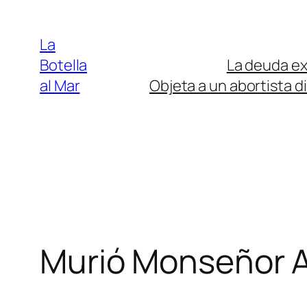
Saltar
al
La
contenido
Botella
La deuda ext
al Mar
Objeta a un abortista d
Murió Monseñor A