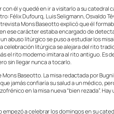
con él y quedé en ir a visitarlo a su catedral 
tro: Félix Dufourq, Luis Seligmann, Osvaldo Tév
entrevista Mons Baseotto explicó que él formab
n ese carácter estaba encargado de detectar y
n abuso litúrgico se puso a estudiar los misa
celebración litúrgica se alejara del rito tradi
 el rito moderno imitara al rito antiguo. Es dec
ro sin llegar nunca a tocarlo.
e Mons Baseotto. La misa redactada por Bugn
ra que jamás confiaría su salud a un médico, pe
ofrénico en la misa nueva “bien rezada”. Hay u
empezó a celebrar los domingos en su catedral