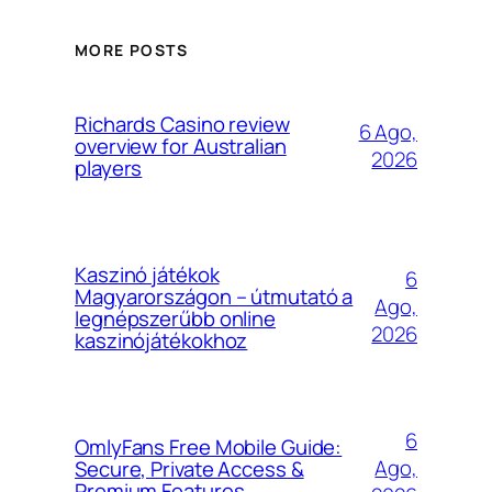
MORE POSTS
Richards Casino review
6 Ago,
overview for Australian
2026
players
Kaszinó játékok
6
Magyarországon – útmutató a
Ago,
legnépszerűbb online
2026
kaszinójátékokhoz
6
OmlyFans Free Mobile Guide:
Ago,
Secure, Private Access &
Premium Features