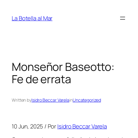
Saltar
al
La Botella al Mar
contenido
Monseñor Baseotto:
Fe de errata
Written by
Isidro Beccar Varela
in
Uncategorized
10 Jun, 2025 / Por
Isidro Beccar Varela