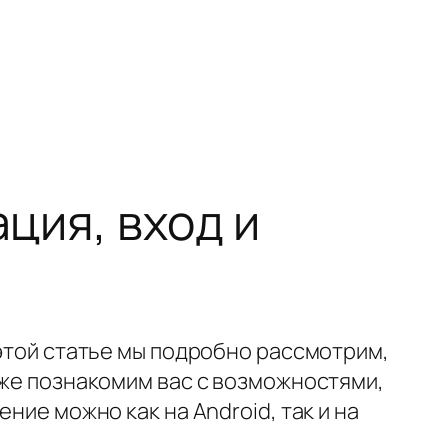
ация, вход и
 этой статье мы подробно рассмотрим,
кже познакомим вас с возможностями,
ние можно как на Android, так и на