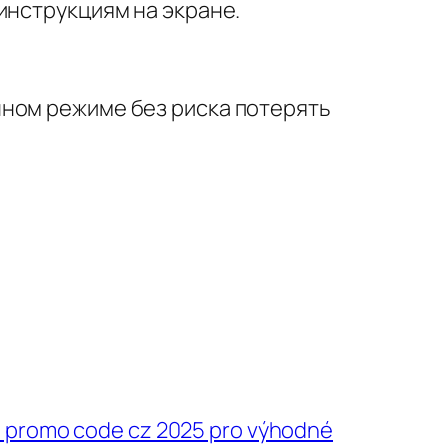
инструкциям на экране.
нном режиме без риска потерять
et promo code cz 2025 pro výhodné