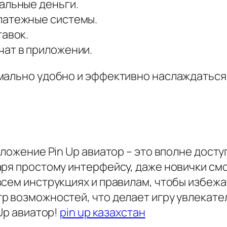
альные деньги.
латежные системы.
тавок.
чат в приложении.
мально удобно и эффективно наслаждаться
иложение Pin Up авиатор – это вполне дост
аря простому интерфейсу, даже новички см
всем инструкциях и правилам, чтобы избеж
р возможностей, что делает игру увлекател
Up авиатор!
pin up казахстан