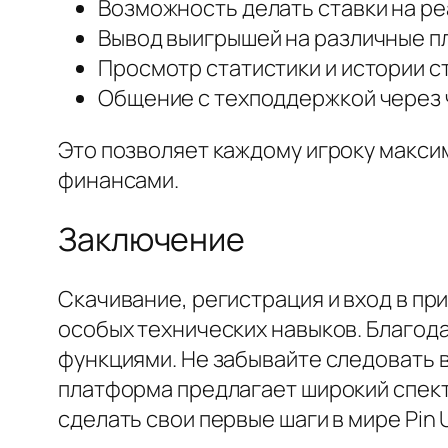
Возможность делать ставки на ре
Вывод выигрышей на различные п
Просмотр статистики и истории с
Общение с техподдержкой через 
Это позволяет каждому игроку макси
финансами.
Заключение
Скачивание, регистрация и вход в пр
особых технических навыков. Благод
функциями. Не забывайте следовать 
платформа предлагает широкий спект
сделать свои первые шаги в мире Pin 