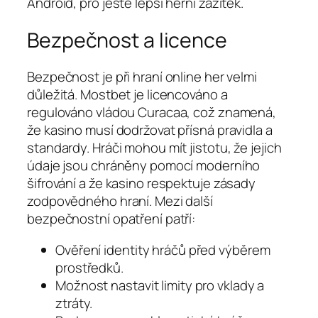
Android, pro ještě lepší herní zážitek.
Bezpečnost a licence
Bezpečnost je při hraní online her velmi
důležitá. Mostbet je licencováno a
regulováno vládou Curacaa, což znamená,
že kasino musí dodržovat přísná pravidla a
standardy. Hráči mohou mít jistotu, že jejich
údaje jsou chráněny pomocí moderního
šifrování a že kasino respektuje zásady
zodpovědného hraní. Mezi další
bezpečnostní opatření patří:
Ověření identity hráčů před výběrem
prostředků.
Možnost nastavit limity pro vklady a
ztráty.