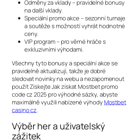
Odměny za vklady – pravidelné bonusy
na další vklady.
Speciální promo akce – sezonní turnaje
a soutěže s možností vyhrát hodnotné
ceny.
VIP program – pro věrné hráče s
exkluzivními výhodami.
Všechny tyto bonusy a speciální akce se
pravidelně aktualizují, takže je dobré
sledovat novinky na webu a nezapomenout
použít Získejte Jak získat Mostbet promo
code cz 2025 pro výhodné sázky, abyste
maximálně využili nabízené výhody
Mostbet
casino cz
.
Výběr her a uživatelský
zážitek