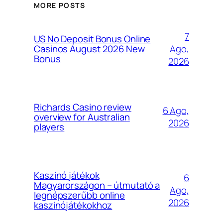
MORE POSTS
7
US No Deposit Bonus Online
Ago,
Casinos August 2026 New
Bonus
2026
Richards Casino review
6 Ago,
overview for Australian
2026
players
Kaszinó játékok
6
Magyarországon – útmutató a
Ago,
legnépszerűbb online
2026
kaszinójátékokhoz