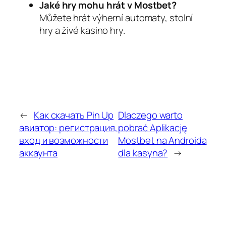
Jaké hry mohu hrát v Mostbet?
Můžete hrát výherní automaty, stolní
hry a živé kasino hry.
←
Как скачать Pin Up
Dlaczego warto
авиатор: регистрация,
pobrać Aplikację
вход и возможности
Mostbet na Androida
аккаунта
dla kasyna?
→