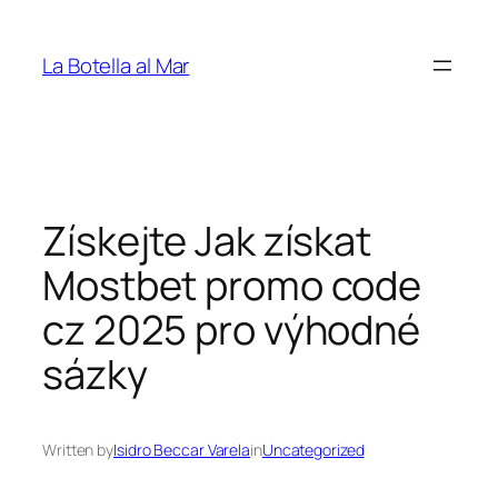
Saltar
al
La Botella al Mar
contenido
Získejte Jak získat
Mostbet promo code
cz 2025 pro výhodné
sázky
Written by
Isidro Beccar Varela
in
Uncategorized