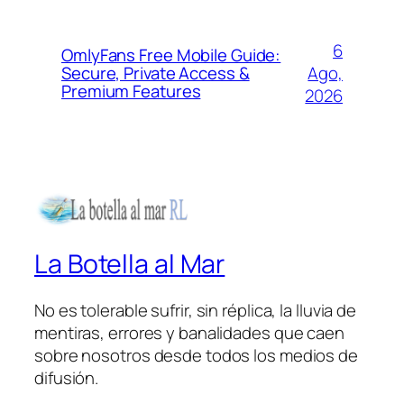
6
OmlyFans Free Mobile Guide:
Ago,
Secure, Private Access &
Premium Features
2026
La Botella al Mar
No es tolerable sufrir, sin réplica, la lluvia de
mentiras, errores y banalidades que caen
sobre nosotros desde todos los medios de
difusión.