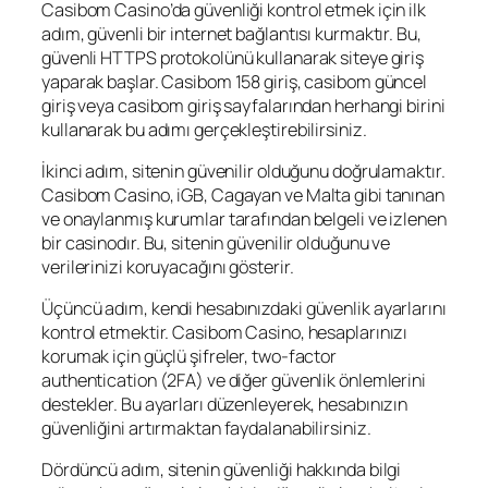
Casibom Casino’da güvenliği kontrol etmek için ilk
adım, güvenli bir internet bağlantısı kurmaktır. Bu,
güvenli HTTPS protokolünü kullanarak siteye giriş
yaparak başlar. Casibom 158 giriş, casibom güncel
giriş veya casibom giriş sayfalarından herhangi birini
kullanarak bu adımı gerçekleştirebilirsiniz.
İkinci adım, sitenin güvenilir olduğunu doğrulamaktır.
Casibom Casino, iGB, Cagayan ve Malta gibi tanınan
ve onaylanmış kurumlar tarafından belgeli ve izlenen
bir casinodır. Bu, sitenin güvenilir olduğunu ve
verilerinizi koruyacağını gösterir.
Üçüncü adım, kendi hesabınızdaki güvenlik ayarlarını
kontrol etmektir. Casibom Casino, hesaplarınızı
korumak için güçlü şifreler, two-factor
authentication (2FA) ve diğer güvenlik önlemlerini
destekler. Bu ayarları düzenleyerek, hesabınızın
güvenliğini artırmaktan faydalanabilirsiniz.
Dördüncü adım, sitenin güvenliği hakkında bilgi