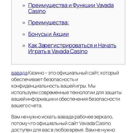
Преимущества и Функции Vavada
Casino
Преимущества:
Бонусы и Акции
Как Зарегистрироваться и Начать
Играть в Vavada Casino
вавада
Казино – это официальный сайт, который
обеспечивает безопасность и
конфиденциальность вашей игры. Мы
используем современные технологии для защиты
вашей информации и обеспечения безопасности
вашего счета.
Вам не нужно искать вавада рабочее зеркало,
потому что официальный сайт Vavada Casino
доступен для вас в любое время. Вам не нужно