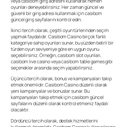
veya casibom giriş adresini kullanarak hemen
oyunları deneyebilirsiniz. Her zaman güncel ve
güvenli bir giriş adresi kullanmak için casibom
güncel giriş sayfalarını kontrol edin.
İkinci tercih olarak, çeşitli oyun türlerinden seçim
yapmak faydalıdır. Casibom Casino birçok farklı
kategoriye sahip oyunları sunar, bu yüzden belirli bir
türden oyun seviyeniye göre en uygun oyunu
seçebilirsiniz. Örneğin, casibom slot oyunları,
casibom live casino veya casibom table games gibi
seçenekler arasında seçim yapabilirsiniz.
Üçüncü tercih olarak, bonus ve kampanyaları takip
etmek önemlidir. Casibom Casino düzenli olarak
yeni kampanyalar ve bonuslar sunar. Bu
kampanyaları takip etmek için casibom güncel
sayfalarını düzenli olarak kontrol etmeniz faydalı
olacaktır.
Dördüncü tercih olarak, destek hizmetlerini
kullanmak önemlidir. Casibom Casino kullanıcılarına