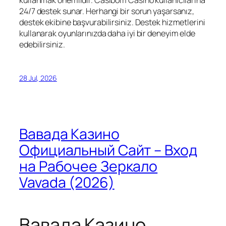
24/7 destek sunar. Herhangi bir sorun yaşarsanız,
destek ekibine başvurabilirsiniz. Destek hizmetlerini
kullanarak oyunlarınızda daha iyi bir deneyim elde
edebilirsiniz.
28 Jul, 2026
Вавада Казино
Официальный Сайт – Вход
на Рабочее Зеркало
Vavada (2026)
Вавада Казино