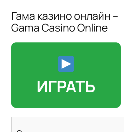
Гама казино онлайн –
Gama Casino Online
ИГРАТЬ