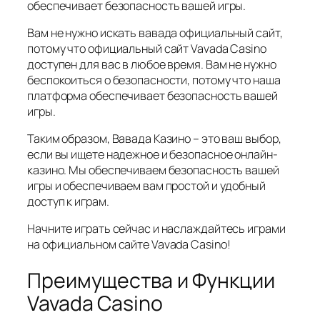
обеспечивает безопасность вашей игры.
Вам не нужно искать вавада официальный сайт,
потому что официальный сайт Vavada Casino
доступен для вас в любое время. Вам не нужно
беспокоиться о безопасности, потому что наша
платформа обеспечивает безопасность вашей
игры.
Таким образом, Вавада Казино – это ваш выбор,
если вы ищете надежное и безопасное онлайн-
казино. Мы обеспечиваем безопасность вашей
игры и обеспечиваем вам простой и удобный
доступ к играм.
Начните играть сейчас и наслаждайтесь играми
на официальном сайте Vavada Casino!
Преимущества и Функции
Vavada Casino