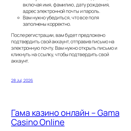
включая имя, фамилию, дату рождения,
адрес электронной почты и пароль.
Вам нужно убедиться, что все поля
заполнены корректно.
После регистрации, вам будет предложено
подтвердить свой аккаунт, отправив письмо на
электронную почту. Вам нужно открыть письмо и
кликнуть на ссылку, чтобы подтвердить свой
аккаунт.
28 Jul, 2026
Гама казино онлайн – Gama
Casino Online