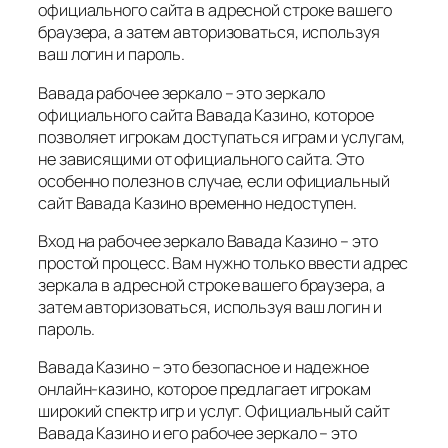
официального сайта в адресной строке вашего
браузера, а затем авторизоваться, используя
ваш логин и пароль.
Вавада рабочее зеркало – это зеркало
официального сайта Вавада Казино, которое
позволяет игрокам доступаться играм и услугам,
не зависящими от официального сайта. Это
особенно полезно в случае, если официальный
сайт Вавада Казино временно недоступен.
Вход на рабочее зеркало Вавада Казино – это
простой процесс. Вам нужно только ввести адрес
зеркала в адресной строке вашего браузера, а
затем авторизоваться, используя ваш логин и
пароль.
Вавада Казино – это безопасное и надежное
онлайн-казино, которое предлагает игрокам
широкий спектр игр и услуг. Официальный сайт
Вавада Казино и его рабочее зеркало – это