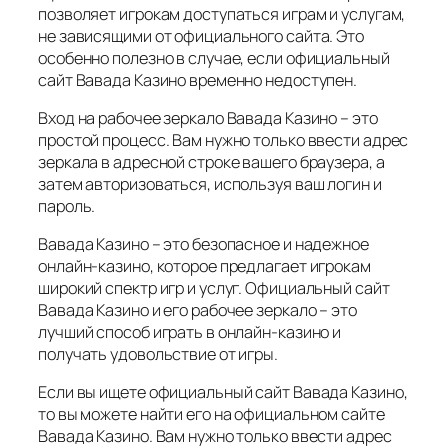
позволяет игрокам доступаться играм и услугам,
не зависящими от официального сайта. Это
особенно полезно в случае, если официальный
сайт Вавада Казино временно недоступен.
Вход на рабочее зеркало Вавада Казино – это
простой процесс. Вам нужно только ввести адрес
зеркала в адресной строке вашего браузера, а
затем авторизоваться, используя ваш логин и
пароль.
Вавада Казино – это безопасное и надежное
онлайн-казино, которое предлагает игрокам
широкий спектр игр и услуг. Официальный сайт
Вавада Казино и его рабочее зеркало – это
лучший способ играть в онлайн-казино и
получать удовольствие от игры.
Если вы ищете официальный сайт Вавада Казино,
то вы можете найти его на официальном сайте
Вавада Казино. Вам нужно только ввести адрес