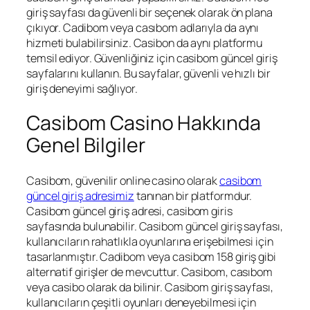
giriş sayfası da güvenli bir seçenek olarak ön plana
çıkıyor. Cadibom veya casıbom adlarıyla da aynı
hizmeti bulabilirsiniz. Casibon da aynı platformu
temsil ediyor. Güvenliğiniz için casibom güncel giriş
sayfalarını kullanın. Bu sayfalar, güvenli ve hızlı bir
giriş deneyimi sağlıyor.
Casibom Casino Hakkında
Genel Bilgiler
Casibom, güvenilir online casino olarak
casibom
güncel giriş adresimiz
tanınan bir platformdur.
Casibom güncel giriş adresi, casibom giris
sayfasında bulunabilir. Casibom güncel giriş sayfası,
kullanıcıların rahatlıkla oyunlarına erişebilmesi için
tasarlanmıştır. Cadibom veya casibom 158 giriş gibi
alternatif girişler de mevcuttur. Casibom, casıbom
veya casibo olarak da bilinir. Casibom giriş sayfası,
kullanıcıların çeşitli oyunları deneyebilmesi için