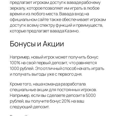
предлагает игрокам доступ к ваваде рабочему
зеркалу, которое позволяет им играть в любое
время и из любого места. Вавада вход на
официальном сайте также обеспечивает игрокам
доступ к всему спектру функций и преимуществ,
которые предлагает вавада Казино.
Бонусы и Акции
Например, новый игрок может получить бонус
100% на свой первый депозит, что равняется
1000 рублей. Это отличный способ начать играть
и получать выгоды уже с первого дня.
Кроме того, наша команда разработала
специальные акции для постоянных игроков.
Например, если вы сделаете депозит в 5000
рублей, вы получите бонус 20% на ваш
следующий депозит.