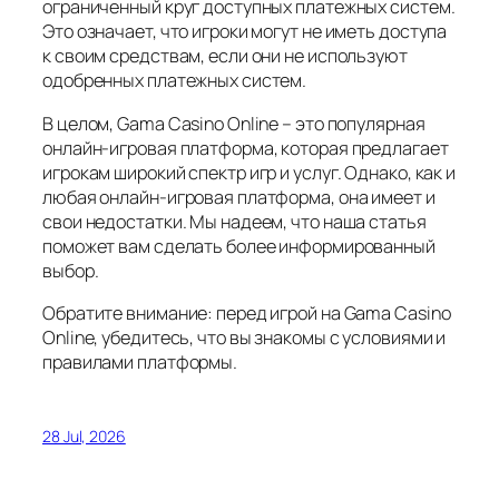
ограниченный круг доступных платежных систем.
Это означает, что игроки могут не иметь доступа
к своим средствам, если они не используют
одобренных платежных систем.
В целом, Gama Casino Online – это популярная
онлайн-игровая платформа, которая предлагает
игрокам широкий спектр игр и услуг. Однако, как и
любая онлайн-игровая платформа, она имеет и
свои недостатки. Мы надеем, что наша статья
поможет вам сделать более информированный
выбор.
Обратите внимание: перед игрой на Gama Casino
Online, убедитесь, что вы знакомы с условиями и
правилами платформы.
28 Jul, 2026