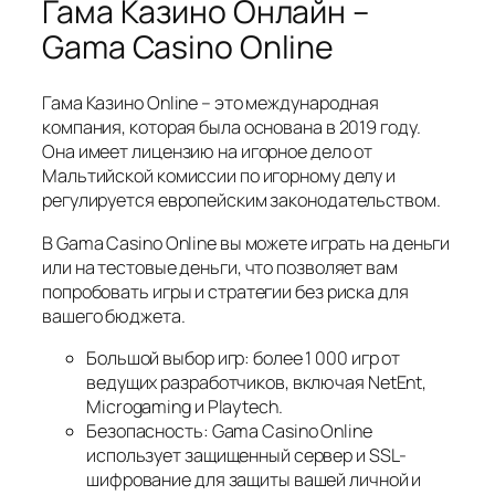
Гама Казино Онлайн –
Gama Casino Online
Гама Казино Online – это международная
компания, которая была основана в 2019 году.
Она имеет лицензию на игорное дело от
Мальтийской комиссии по игорному делу и
регулируется европейским законодательством.
В Gama Casino Online вы можете играть на деньги
или на тестовые деньги, что позволяет вам
попробовать игры и стратегии без риска для
вашего бюджета.
Большой выбор игр: более 1 000 игр от
ведущих разработчиков, включая NetEnt,
Microgaming и Playtech.
Безопасность: Gama Casino Online
использует защищенный сервер и SSL-
шифрование для защиты вашей личной и