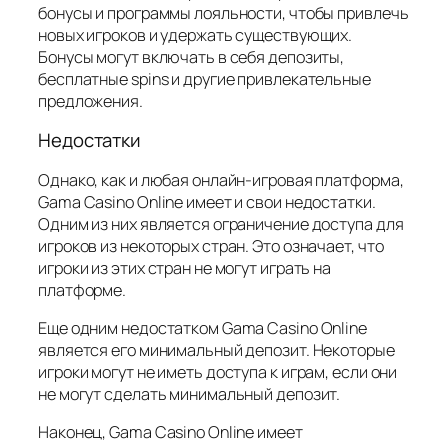
бонусы и программы лояльности, чтобы привлечь
новых игроков и удержать существующих.
Бонусы могут включать в себя депозиты,
бесплатные spins и другие привлекательные
предложения.
Недостатки
Однако, как и любая онлайн-игровая платформа,
Gama Casino Online имеет и свои недостатки.
Одним из них является ограничение доступа для
игроков из некоторых стран. Это означает, что
игроки из этих стран не могут играть на
платформе.
Еще одним недостатком Gama Casino Online
является его минимальный депозит. Некоторые
игроки могут не иметь доступа к играм, если они
не могут сделать минимальный депозит.
Наконец, Gama Casino Online имеет