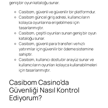
geniş bir oyun kataloğu sunar.
Casibom, güvenli ve güvenilir bir platformdur.
Casibom güncel giriş adresi, kullanıcıların
kolayca oyunlarına erişebilmesi için
tasarlanmıştır.
Casibom, çeşitli oyunları sunan geniş bir oyun
kataloğu sunar.
Casibom, güvenli para transferi ve hızlı
yatırımlar için güvenilir bir ödeme sistemine
sahiptir.
Casibom, kullanıcı dostu bir arayüz sunar ve
kullanıcıların oyunları kolayca kullanabilmeleri
için tasarlanmıştır.
Casibom Casino’da
Güvenliği Nasıl Kontrol
Ediyorum?