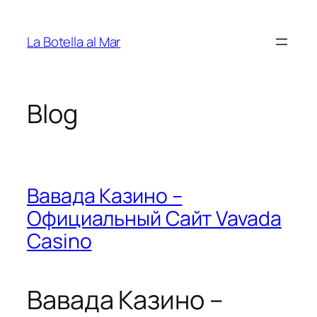
Saltar
al
La Botella al Mar
contenido
Blog
Вавада Казино –
Официальный Сайт Vavada
Casino
Вавада Казино –