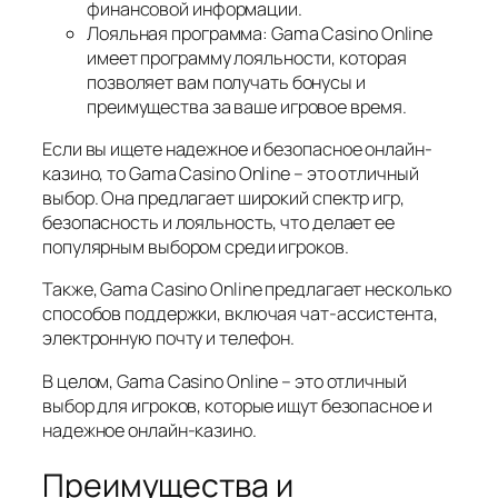
финансовой информации.
Лояльная программа: Gama Casino Online
имеет программу лояльности, которая
позволяет вам получать бонусы и
преимущества за ваше игровое время.
Если вы ищете надежное и безопасное онлайн-
казино, то Gama Casino Online – это отличный
выбор. Она предлагает широкий спектр игр,
безопасность и лояльность, что делает ее
популярным выбором среди игроков.
Также, Gama Casino Online предлагает несколько
способов поддержки, включая чат-ассистента,
электронную почту и телефон.
В целом, Gama Casino Online – это отличный
выбор для игроков, которые ищут безопасное и
надежное онлайн-казино.
Преимущества и