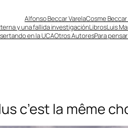
Alfonso Beccar Varela
Cosme Beccar 
erna y una fallida investigación
Libros
Luis Ma
isertando en la UCA
Otros Autores
Para pensa
lus c’est la même ch