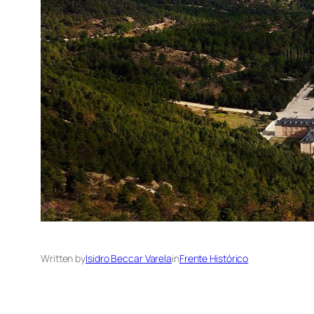
Written by
Isidro Beccar Varela
in
Frente Histórico