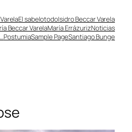
Varela
El sabelotodo
Isidro Beccar Varela
ría Beccar Varela
María Errázuriz
Noticias
r…
Postumia
Sample Page
Santiago Bunge
ose