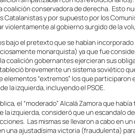
a coalición conservadora de derecha. Esto nu
los Catalanistas y por supuesto por los Comun
 violentamente al gobierno surgido de la vol
s bajo el pretexto que se habían incorporado
oficiosamente monarquista) ya que fue conside
a coalición gobernantes ejercieran sus obliga
stableció brevemente un sistema soviético q
elementos “extremos” los que participaron en
de la izquierda, incluyendo el PSOE.
ública, el “moderado” Alcalá Zamora que había
de la izquierda, consideró que un escandalo de 
cciones. Las mismas se llevaron a cabo en un c
 en una ajustadísima victoria (fraudulenta) par