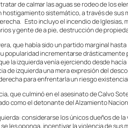
e tratar de calmar las aguas se rodeo de los e
n hostigamiento sistemático, a través de sus 
erecha. Esto incluyo el incendio de Iglesias,
rios y gente de a pie, destrucción de propied
vera, que había sido un partido marginal has
io su popularidad incrementarse drásticamente
que la izquierda venía ejerciendo desde hacía
ncia de izquierda una mera expresión del desc
 derecha para enfrentarla un riesgo existencial
cia, que culminó en el asesinato de Calvo Sotel
erado como el detonante del Alzamiento Nacion
quierda: considerarse los únicos dueños de la
se les oponga, incentivar la violencia de sus