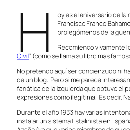
H
oy es el aniversario de l
Francisco Franco Bahamon
prolegómenos de la guerr
Recomiendo vivamente los 
Civil
” (como se llama su libro más famos
No pretendo aquí ser concienzudo ni ha
de un blog. Pero si me parece interesant
fanática de la izquierda que obtuvo el p
expresiones como ilegítima. Es decir. 
Durante el año 1933 hay varias intento
instalar un sistema Estalinista en Españ
Azaña (ya que varios miembros de su co