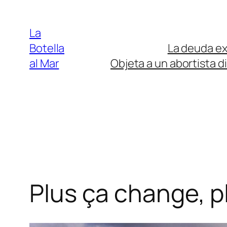
Saltar
al
La
contenido
Botella
La deuda ext
al Mar
Objeta a un abortista d
Plus ça change, p