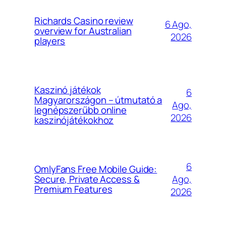
Richards Casino review
6 Ago,
overview for Australian
2026
players
Kaszinó játékok
6
Magyarországon – útmutató a
Ago,
legnépszerűbb online
2026
kaszinójátékokhoz
6
OmlyFans Free Mobile Guide:
Ago,
Secure, Private Access &
Premium Features
2026