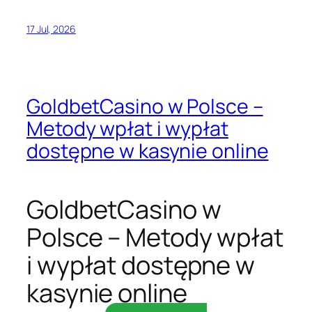
17 Jul, 2026
GoldbetCasino w Polsce –
Metody wpłat i wypłat
dostępne w kasynie online
GoldbetCasino w
Polsce – Metody wpłat
i wypłat dostępne w
kasynie online