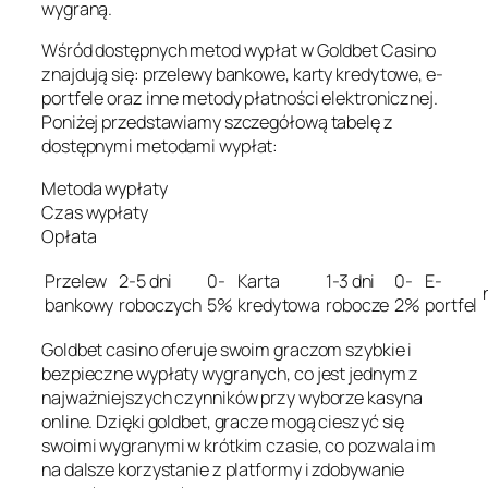
wygraną.
Wśród dostępnych metod wypłat w Goldbet Casino
znajdują się: przelewy bankowe, karty kredytowe, e-
portfele oraz inne metody płatności elektronicznej.
Poniżej przedstawiamy szczegółową tabelę z
dostępnymi metodami wypłat:
Metoda wypłaty
Czas wypłaty
Opłata
Przelew
2-5 dni
0-
Karta
1-3 dni
0-
E-
bankowy
roboczych
5%
kredytowa
robocze
2%
portfel
Goldbet casino oferuje swoim graczom szybkie i
bezpieczne wypłaty wygranych, co jest jednym z
najważniejszych czynników przy wyborze kasyna
online. Dzięki goldbet, gracze mogą cieszyć się
swoimi wygranymi w krótkim czasie, co pozwala im
na dalsze korzystanie z platformy i zdobywanie