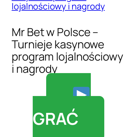
lojalnościowy i nagrody
Mr Bet w Polsce –
Turnieje kasynowe
program lojalnościowy
i nagrody
GRAĆ