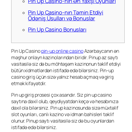
Pin Up Casino-nın Ən Yaxşı Oyunları
Pin Up Casino-nın Təmin Etdiyi
Ödəniş Üsulları və Bonuslar
Pin Up Casino Bonusları
Pin Up Casino
pin-up online casino
Azərbaycanın ən
məşhur onlayn kazinolarından biridir. Pinup az saytı
vasitəsilə siz də bu möhtəşəm kazinonun təklif etdiyi
bütün xidmətlərdən istifadə edə bilərsiniz. Pin-up
casino giriş üçün sizə yalnız hesab açmaq və giriş
etmək kifayətdir.
Pin up giriş prosesi çox asandır. Siz pin up casino
saytına daxil olub, qeydiyyatdan keçə və hesabınıza
daxil ola bilərsiniz. Pin up kazinosunda sizə müxtəlif
slot oyunları, canlı kazino və idman bahisleri təklif
olunur. Pinup saytı vasitəsilə siz də bu oyunlardan
istifadə edə bilərsiniz.