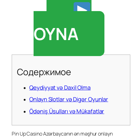
OYNA
Содержимое
Qeydiyyat və Daxil Olma
Onlayn Slotlar və Digər Oyunlar
Ödəniş Üsulları və Mükafatlar
Pin Up Casino Azərbaycanın ən məşhur onlayn