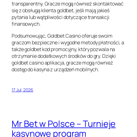
transparentny. Gracze mogą również skontaktować
się z obsługą klienta goldbet, jeśli mają jakieś
pytania lub wątpliwości dotyczące transakcji
finansowych.
Podsumowując, Goldbet Casino oferuje swoim
graczom bezpieczne i wygodne metody płatności, a
także goldbet kod promocyjny, który pozwala na
otrzymanie dodatkowych środków do gry. Dzięki
goldbet casino aplikacja, gracze mogą również
dostęp do kasyna z urządzeń mobilnych.
17 Jul, 2026
Mr Bet w Polsce – Turnieje
kasynowe program