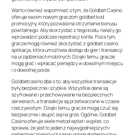
Warto również wspomnieć o tym, że Goldbet Casino
oferuje swoim nowym graczom goldbet kod
promocyjny, który pozwala na otrzymanie bonusu
powitalnego. Aby skorzystać z tego kodu, należy go
wprowadzić podczas rejestracji konta. Poza tym,
gracze mogą również skorzystać z goldbet casino
aplikacja, która umożliwia dostęp do gier i transakcji
na urządzeniach mobilnych. Dzięki temu, gracze
mogą grać i wpłacać pieniędzy w dowolnym miejscu
i o dowolnej porze.
Goldbetcasino dba o to, aby wszystkie transakcje
były bezpieczne i szybkie. Wszystkie dane są
szyfrowane i przechowywane na bezpiecznych
serwerach, a transakcje są przetwarzane w czasie
rzeczywistym. Dzięki temu, gracze mogą czuć się
bezpiecznie i skupić się na grze. Ogólnie, Goldbet
Casino oferuje wiele metod wpłat i wypłat, co
sprawia, że jest to jeden z najwygodniejszych i
najbezpieczniejszych kasyn online dostępnych w