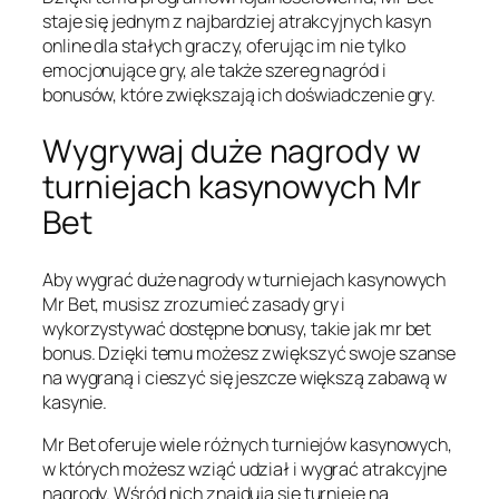
staje się jednym z najbardziej atrakcyjnych kasyn
online dla stałych graczy, oferując im nie tylko
emocjonujące gry, ale także szereg nagród i
bonusów, które zwiększają ich doświadczenie gry.
Wygrywaj duże nagrody w
turniejach kasynowych Mr
Bet
Aby wygrać duże nagrody w turniejach kasynowych
Mr Bet, musisz zrozumieć zasady gry i
wykorzystywać dostępne bonusy, takie jak mr bet
bonus. Dzięki temu możesz zwiększyć swoje szanse
na wygraną i cieszyć się jeszcze większą zabawą w
kasynie.
Mr Bet oferuje wiele różnych turniejów kasynowych,
w których możesz wziąć udział i wygrać atrakcyjne
nagrody. Wśród nich znajdują się turnieje na