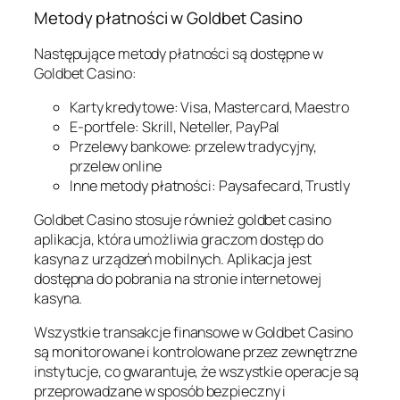
Metody płatności w Goldbet Casino
Następujące metody płatności są dostępne w
Goldbet Casino:
Karty kredytowe: Visa, Mastercard, Maestro
E-portfele: Skrill, Neteller, PayPal
Przelewy bankowe: przelew tradycyjny,
przelew online
Inne metody płatności: Paysafecard, Trustly
Goldbet Casino stosuje również goldbet casino
aplikacja, która umożliwia graczom dostęp do
kasyna z urządzeń mobilnych. Aplikacja jest
dostępna do pobrania na stronie internetowej
kasyna.
Wszystkie transakcje finansowe w Goldbet Casino
są monitorowane i kontrolowane przez zewnętrzne
instytucje, co gwarantuje, że wszystkie operacje są
przeprowadzane w sposób bezpieczny i