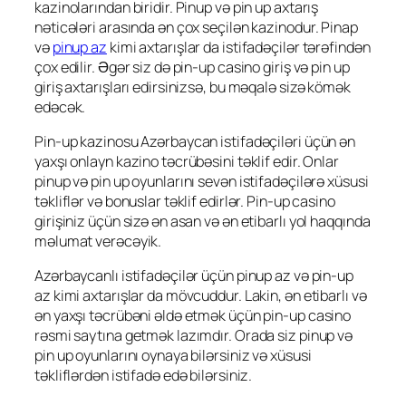
kazinolarından biridir. Pinup və pin up axtarış
nəticələri arasında ən çox seçilən kazinodur. Pinap
və
pinup az
kimi axtarışlar da istifadəçilər tərəfindən
çox edilir. Əgər siz də pin-up casino giriş və pin up
giriş axtarışları edirsinizsə, bu məqalə sizə kömək
edəcək.
Pin-up kazinosu Azərbaycan istifadəçiləri üçün ən
yaxşı onlayn kazino təcrübəsini təklif edir. Onlar
pinup və pin up oyunlarını sevən istifadəçilərə xüsusi
təkliflər və bonuslar təklif edirlər. Pin-up casino
girişiniz üçün sizə ən asan və ən etibarlı yol haqqında
məlumat verəcəyik.
Azərbaycanlı istifadəçilər üçün pinup az və pin-up
az kimi axtarışlar da mövcuddur. Lakin, ən etibarlı və
ən yaxşı təcrübəni əldə etmək üçün pin-up casino
rəsmi saytına getmək lazımdır. Orada siz pinup və
pin up oyunlarını oynaya bilərsiniz və xüsusi
təkliflərdən istifadə edə bilərsiniz.