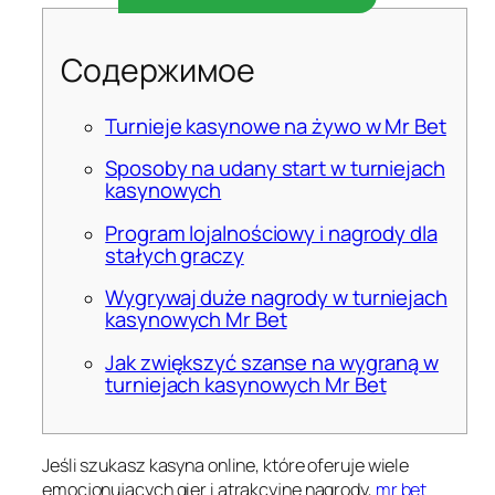
Содержимое
Turnieje kasynowe na żywo w Mr Bet
Sposoby na udany start w turniejach
kasynowych
Program lojalnościowy i nagrody dla
stałych graczy
Wygrywaj duże nagrody w turniejach
kasynowych Mr Bet
Jak zwiększyć szanse na wygraną w
turniejach kasynowych Mr Bet
Jeśli szukasz kasyna online, które oferuje wiele
emocjonujących gier i atrakcyjne nagrody,
mr bet